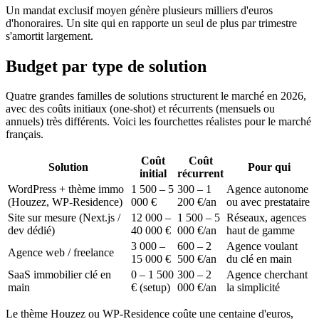
Un mandat exclusif moyen génère plusieurs milliers d'euros
d'honoraires. Un site qui en rapporte un seul de plus par trimestre
s'amortit largement.
Budget par type de solution
Quatre grandes familles de solutions structurent le marché en 2026,
avec des coûts initiaux (one-shot) et récurrents (mensuels ou
annuels) très différents. Voici les fourchettes réalistes pour le marché
français.
Coût
Coût
Solution
Pour qui
initial
récurrent
WordPress + thème immo
1 500 – 5
300 – 1
Agence autonome
(Houzez, WP-Residence)
000 €
200 €/an
ou avec prestataire
Site sur mesure (Next.js /
12 000 –
1 500 – 5
Réseaux, agences
dev dédié)
40 000 €
000 €/an
haut de gamme
3 000 –
600 – 2
Agence voulant
Agence web / freelance
15 000 €
500 €/an
du clé en main
SaaS immobilier clé en
0 – 1 500
300 – 2
Agence cherchant
main
€ (setup)
000 €/an
la simplicité
Le thème Houzez ou WP-Residence coûte une centaine d'euros,