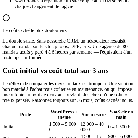
Refontes à répétition : un site couplé au CRM se refait à
chaque changement de logiciel
Le coût caché le plus douloureux
La double saisie. Sans passerelle CRM, un négociateur ressaisit
chaque mandat sur le site : photos, DPE, prix. Une agence de 80
mandats actifs y perd 4 à 6 heures par semaine — l'équivalent d'un
mi-temps sur l'année.
Coût initial vs coût total sur 3 ans
Le réflexe de comparer les devis initiaux est trompeur. Une solution
bon marché à l'achat mais coûteuse en maintenance, ou qui impose
une refonte au bout de deux ans, revient plus cher qu'une solution
mieux pensée. Raisonnez toujours sur 36 mois, coûts cachés inclus.
WordPress +
SaaS clé en
Poste
Sur mesure
thème
main
1 500 – 5 000
12 000 – 40
Initial
0 – 1 500 €
€
000 €
4 500 – 15
900 – 6 000