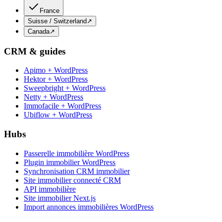
France
Suisse / Switzerland
↗
Canada
↗
CRM & guides
Apimo + WordPress
Hektor + WordPress
Sweepbright + WordPress
Netty + WordPress
Immofacile + WordPress
Ubiflow + WordPress
Hubs
Passerelle immobilière WordPress
Plugin immobilier WordPress
Synchronisation CRM immobilier
Site immobilier connecté CRM
API immobilière
Site immobilier Next.js
Import annonces immobilières WordPress