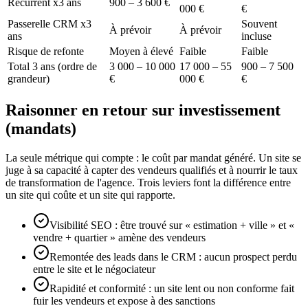
Récurrent x3 ans
900 – 3 600 €
000 €
€
Passerelle CRM x3
Souvent
À prévoir
À prévoir
ans
incluse
Risque de refonte
Moyen à élevé
Faible
Faible
Total 3 ans (ordre de
3 000 – 10 000
17 000 – 55
900 – 7 500
grandeur)
€
000 €
€
Raisonner en retour sur investissement
(mandats)
La seule métrique qui compte : le coût par mandat généré. Un site se
juge à sa capacité à capter des vendeurs qualifiés et à nourrir le taux
de transformation de l'agence. Trois leviers font la différence entre
un site qui coûte et un site qui rapporte.
Visibilité SEO : être trouvé sur « estimation + ville » et «
vendre + quartier » amène des vendeurs
Remontée des leads dans le CRM : aucun prospect perdu
entre le site et le négociateur
Rapidité et conformité : un site lent ou non conforme fait
fuir les vendeurs et expose à des sanctions