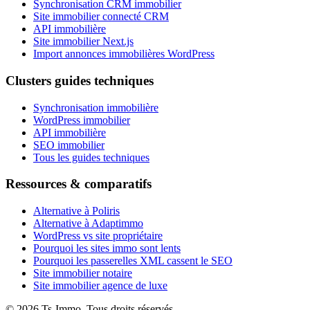
Synchronisation CRM immobilier
Site immobilier connecté CRM
API immobilière
Site immobilier Next.js
Import annonces immobilières WordPress
Clusters guides techniques
Synchronisation immobilière
WordPress immobilier
API immobilière
SEO immobilier
Tous les guides techniques
Ressources & comparatifs
Alternative à Poliris
Alternative à Adaptimmo
WordPress vs site propriétaire
Pourquoi les sites immo sont lents
Pourquoi les passerelles XML cassent le SEO
Site immobilier notaire
Site immobilier agence de luxe
©
2026
Ts-Immo
.
Tous droits réservés.