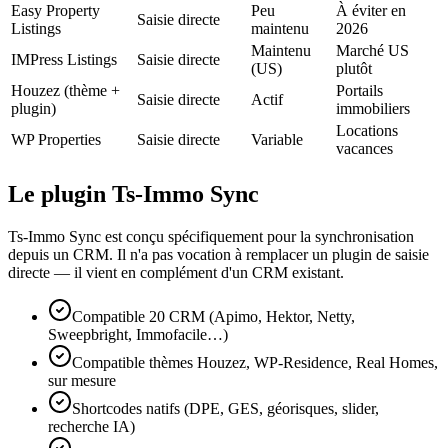
Easy Property
Peu
À éviter en
Saisie directe
Listings
maintenu
2026
Maintenu
Marché US
IMPress Listings
Saisie directe
(US)
plutôt
Houzez (thème +
Portails
Saisie directe
Actif
plugin)
immobiliers
Locations
WP Properties
Saisie directe
Variable
vacances
Le plugin Ts-Immo Sync
Ts-Immo Sync est conçu spécifiquement pour la synchronisation
depuis un CRM. Il n'a pas vocation à remplacer un plugin de saisie
directe — il vient en complément d'un CRM existant.
Compatible 20 CRM (Apimo, Hektor, Netty,
Sweepbright, Immofacile…)
Compatible thèmes Houzez, WP-Residence, Real Homes,
sur mesure
Shortcodes natifs (DPE, GES, géorisques, slider,
recherche IA)