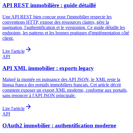
API REST immobilière : guide détaillé
Une API REST bien conçue pour l'immobilier respecte les
conventions HTTP, expose des ressources claires, gère la
pagination, l'authentification et le versioning. Ce guide détaille les
endpoints, les patterns et les bonnes pratiques d'implémentation côté
client.
Lire l'article
API
API XML immobilier : exports legacy
Malgré la montée en puissance des API JSON, le XML reste la
lingua franca des portails immobiliers français. Cet article décrit
comment exposer un export XML moderne, conforme aux portails,
sans renoncer à l'API JSON principale.
Lire l'article
API
OAuth2 immobilier : authentification moderne