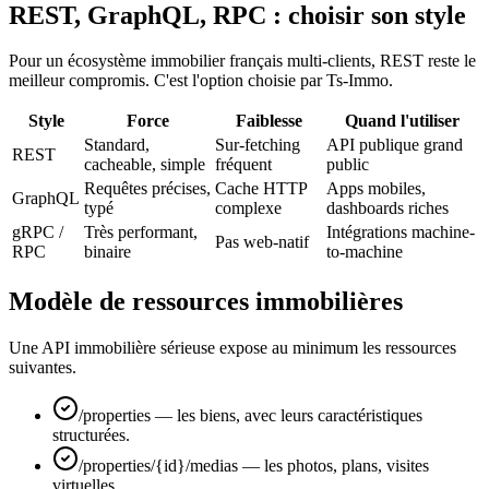
REST, GraphQL, RPC : choisir son style
Pour un écosystème immobilier français multi-clients, REST reste le
meilleur compromis. C'est l'option choisie par Ts-Immo.
Style
Force
Faiblesse
Quand l'utiliser
Standard,
Sur-fetching
API publique grand
REST
cacheable, simple
fréquent
public
Requêtes précises,
Cache HTTP
Apps mobiles,
GraphQL
typé
complexe
dashboards riches
gRPC /
Très performant,
Intégrations machine-
Pas web-natif
RPC
binaire
to-machine
Modèle de ressources immobilières
Une API immobilière sérieuse expose au minimum les ressources
suivantes.
/properties — les biens, avec leurs caractéristiques
structurées.
/properties/{id}/medias — les photos, plans, visites
virtuelles.