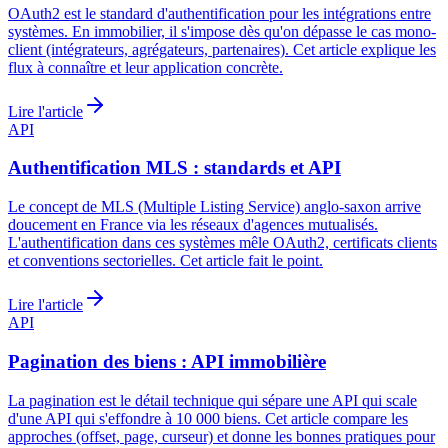
OAuth2 est le standard d'authentification pour les intégrations entre
systèmes. En immobilier, il s'impose dès qu'on dépasse le cas mono-
client (intégrateurs, agrégateurs, partenaires). Cet article explique les
flux à connaître et leur application concrète.
Lire l'article
API
Authentification MLS : standards et API
Le concept de MLS (Multiple Listing Service) anglo-saxon arrive
doucement en France via les réseaux d'agences mutualisés.
L'authentification dans ces systèmes mêle OAuth2, certificats clients
et conventions sectorielles. Cet article fait le point.
Lire l'article
API
Pagination des biens : API immobilière
La pagination est le détail technique qui sépare une API qui scale
d'une API qui s'effondre à 10 000 biens. Cet article compare les
approches (offset, page, curseur) et donne les bonnes pratiques pour