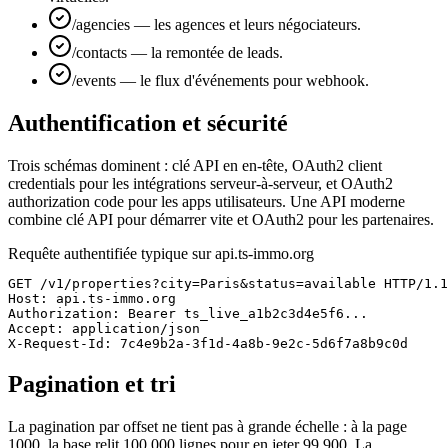
/agencies — les agences et leurs négociateurs.
/contacts — la remontée de leads.
/events — le flux d'événements pour webhook.
Authentification et sécurité
Trois schémas dominent : clé API en en-tête, OAuth2 client
credentials pour les intégrations serveur-à-serveur, et OAuth2
authorization code pour les apps utilisateurs. Une API moderne
combine clé API pour démarrer vite et OAuth2 pour les partenaires.
Requête authentifiée typique sur api.ts-immo.org
GET /v1/properties?city=Paris&status=available HTTP/1.1

Host: api.ts-immo.org

Authorization: Bearer ts_live_a1b2c3d4e5f6...

Accept: application/json

X-Request-Id: 7c4e9b2a-3f1d-4a8b-9e2c-5d6f7a8b9c0d
Pagination et tri
La pagination par offset ne tient pas à grande échelle : à la page
1000, la base relit 100 000 lignes pour en jeter 99 900. La