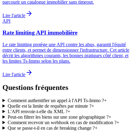
parcourir un catalogue immobilier sans timeout.
Lire l'article
API
Rate limiting API immobilière
Le rate limiting protège une API contre les abus, garantit l'équité
entre clients, et permet de dimensionner l'infrastructure. Cet article
décrit les algorithmes courants, les bonnes pratiques côté client, et
les limites Ts-Immo selon les plans.
Lire l'article
Questions fréquentes
Comment authentifier un appel à l'API Ts-Immo ?
+
Quelle est la limite de requêtes par minute ?
+
L'API renvoie-t-elle du XML ?
+
Peut-on filtrer les biens sur une zone géographique ?
+
Comment recevoir un webhook en cas de modification ?
+
Que se passe-t-il en cas de breaking change ?
+