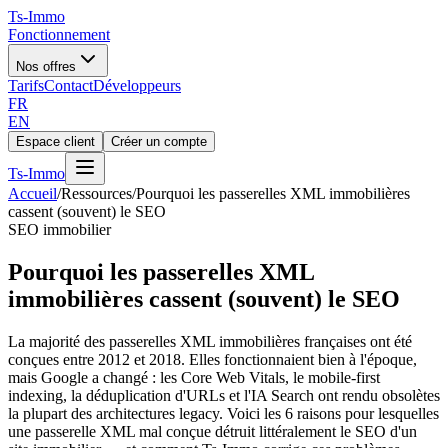
Ts
-Immo
Fonctionnement
Nos offres
Tarifs
Contact
Développeurs
FR
EN
Espace client
Créer un compte
Ts
-Immo
Accueil
/
Ressources
/
Pourquoi les passerelles XML immobilières
cassent (souvent) le SEO
SEO immobilier
Pourquoi les passerelles XML
immobilières cassent (souvent) le SEO
La majorité des passerelles XML immobilières françaises ont été
conçues entre 2012 et 2018. Elles fonctionnaient bien à l'époque,
mais Google a changé : les Core Web Vitals, le mobile-first
indexing, la déduplication d'URLs et l'IA Search ont rendu obsolètes
la plupart des architectures legacy. Voici les 6 raisons pour lesquelles
une passerelle XML mal conçue détruit littéralement le SEO d'un