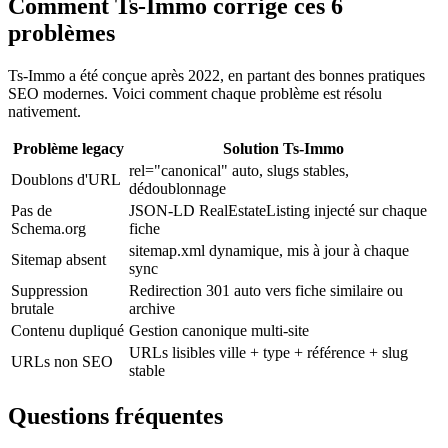
Comment Ts-Immo corrige ces 6
problèmes
Ts-Immo a été conçue après 2022, en partant des bonnes pratiques
SEO modernes. Voici comment chaque problème est résolu
nativement.
Problème legacy
Solution Ts-Immo
rel="canonical" auto, slugs stables,
Doublons d'URL
dédoublonnage
Pas de
JSON-LD RealEstateListing injecté sur chaque
Schema.org
fiche
sitemap.xml dynamique, mis à jour à chaque
Sitemap absent
sync
Suppression
Redirection 301 auto vers fiche similaire ou
brutale
archive
Contenu dupliqué
Gestion canonique multi-site
URLs lisibles ville + type + référence + slug
URLs non SEO
stable
Questions fréquentes