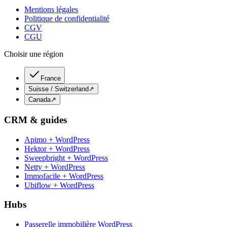
Mentions légales
Politique de confidentialité
CGV
CGU
Choisir une région
France
Suisse / Switzerland
↗
Canada
↗
CRM & guides
Apimo + WordPress
Hektor + WordPress
Sweepbright + WordPress
Netty + WordPress
Immofacile + WordPress
Ubiflow + WordPress
Hubs
Passerelle immobilière WordPress