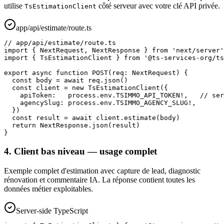
utilise
côté serveur avec votre clé API privée.
TsEstimationClient
app/api/estimate/route.ts
// app/api/estimate/route.ts

import { NextRequest, NextResponse } from 'next/server'

import { TsEstimationClient } from '@ts-services-org/ts
export async function POST(req: NextRequest) {

  const body = await req.json()

  const client = new TsEstimationClient({

    apiToken:   process.env.TSIMMO_API_TOKEN!,   // ser
    agencySlug: process.env.TSIMMO_AGENCY_SLUG!,

  })

  const result = await client.estimate(body)

  return NextResponse.json(result)

}
4. Client bas niveau — usage complet
Exemple complet d'estimation avec capture de lead, diagnostic
rénovation et commentaire IA. La réponse contient toutes les
données métier exploitables.
Server-side TypeScript