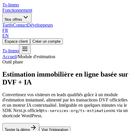
Ts
-Immo
Fonctionnement
Nos offres
Tarifs
Contact
Développeurs
FR
EN
Espace client
Créer un compte
Ts
-Immo
Accueil
/
Module d'estimation
Outil phare
Estimation immobilière en ligne
basée sur
DVF + IA
Convertissez vos visiteurs en leads qualifiés grâce à un module
d'estimation instantané, alimenté par les transactions DVF officielles
et un moteur IA contextualisé. Intégrable en quelques minutes via le
SDK Next.js officiel
ou via un
@ts-services-org/ts-estimation
shortcode WordPress.
Tester la démo
Voir l'intégration