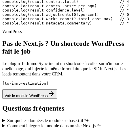
console.log(result.central.total)                  // 4
console.log(result.central.price_per_sqm)          // 7
console.log(result.confidence.level)               // "
console.log(result.adjustments[0].percent)         // 0
console.log(result.works_report?.total_cost_max)   // 3
console.log(result.metadata.commentary)            // "
WordPress
Pas de Next.js ? Un shortcode WordPress
fait le job
Le plugin Ts-Immo Sync inclut un shortcode à coller sur n'importe
quelle page, qui injecte le même formulaire que le SDK Next.js. Les
leads remontent dans votre CRM.
[ts-immo-estimation]
Voir le module WordPress
Questions fréquentes
Sur quelles données le module se base-t-il ?
+
Comment intégrer le module dans un site Next.js ?
+