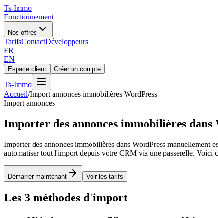
Ts
-Immo
Fonctionnement
Nos offres
Tarifs
Contact
Développeurs
FR
EN
Espace client
Créer un compte
Ts
-Immo
Accueil
/
Import annonces immobilières WordPress
Import annonces
Importer des annonces immobilières dans 
Importer des annonces immobilières dans WordPress manuellement est
automatiser tout l'import depuis votre CRM via une passerelle. Voici 
Démarrer maintenant
Voir les tarifs
Les 3 méthodes d'import