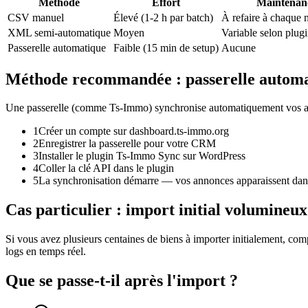
Méthode
Effort
Maintenan
CSV manuel
Élevé (1-2 h par batch)
À refaire à chaque m
XML semi-automatique
Moyen
Variable selon plug
Passerelle automatique
Faible (15 min de setup)
Aucune
Méthode recommandée : passerelle autom
Une passerelle (comme Ts-Immo) synchronise automatiquement vos ann
1
Créer un compte sur dashboard.ts-immo.org
2
Enregistrer la passerelle pour votre CRM
3
Installer le plugin Ts-Immo Sync sur WordPress
4
Coller la clé API dans le plugin
5
La synchronisation démarre — vos annonces apparaissent dan
Cas particulier : import initial volumineux
Si vous avez plusieurs centaines de biens à importer initialement, c
logs en temps réel.
Que se passe-t-il après l'import ?