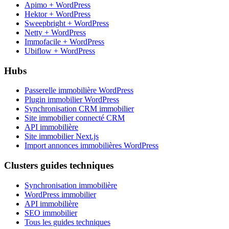
Apimo + WordPress
Hektor + WordPress
Sweepbright + WordPress
Netty + WordPress
Immofacile + WordPress
Ubiflow + WordPress
Hubs
Passerelle immobilière WordPress
Plugin immobilier WordPress
Synchronisation CRM immobilier
Site immobilier connecté CRM
API immobilière
Site immobilier Next.js
Import annonces immobilières WordPress
Clusters guides techniques
Synchronisation immobilière
WordPress immobilier
API immobilière
SEO immobilier
Tous les guides techniques