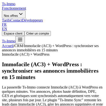
Ts
-Immo
Fonctionnement
Nos offres
Tarifs
Contact
Développeurs
FR
EN
Espace client
Créer un compte
Ts
-Immo
Accueil
/
CRM
/
Immofacile (AC3) + WordPress : synchroniser ses
annonces immobilières en 15 minutes
Immofacile (AC3) × WordPress
Immofacile (AC3) + WordPress :
synchroniser ses annonces immobilières
en 15 minutes
La passerelle Ts-Immo connecte Immofacile (AC3) à WordPress en
quelques minutes. Vos annonces, photos haute définition, DPE,
GES et géorisques sont synchronisés automatiquement vers votre
site, plusieurs fois par jour. Le plugin "Ts-Immo Sync" remonte les
leads dans Immofacile (AC3), gère les annonces supprimées et reste