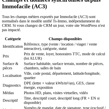
Immofacile (AC3)
Tous les champs métiers exportés par Immofacile (AC3) sont
normalisés dans le modèle unifié Ts-Immo, indépendamment du
CRM. Si vous changez de CRM un jour, votre site WordPress n'est
pas impacté.
Catégorie
Champs disponibles
Référence, type (vente / location / viager / vente
Identification
interactive), catégorie, statut
Prix de vente, loyer, honoraires TTC, mode de calcul
Prix
(loi ALUR)
Surface &
Surface habitable, surface terrain, nombre de pièces,
pièces
chambres, salles de bain
Ville, code postal, département, latitude/longitude,
Localisation
quartier
DPE (lettre + valeur kWh/m²/an), GES, classe
Diagnostics
énergie, exposition
Médias
Photos HD, plans, visites virtuelles, vidéo
Titre, descriptif court, descriptif long (FR + EN si
Descriptif
disponible)
Numéro de mandat, date de signature, type (exclusif /