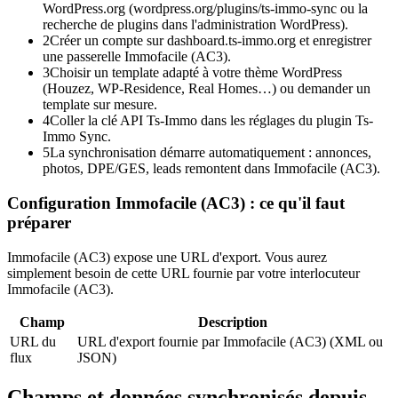
WordPress.org (wordpress.org/plugins/ts-immo-sync ou la
recherche de plugins dans l'administration WordPress).
2
Créer un compte sur dashboard.ts-immo.org et enregistrer
une passerelle Immofacile (AC3).
3
Choisir un template adapté à votre thème WordPress
(Houzez, WP-Residence, Real Homes…) ou demander un
template sur mesure.
4
Coller la clé API Ts-Immo dans les réglages du plugin Ts-
Immo Sync.
5
La synchronisation démarre automatiquement : annonces,
photos, DPE/GES, leads remontent dans Immofacile (AC3).
Configuration Immofacile (AC3) : ce qu'il faut
préparer
Immofacile (AC3) expose une URL d'export. Vous aurez
simplement besoin de cette URL fournie par votre interlocuteur
Immofacile (AC3).
Champ
Description
URL du
URL d'export fournie par Immofacile (AC3) (XML ou
flux
JSON)
Champs et données synchronisés depuis