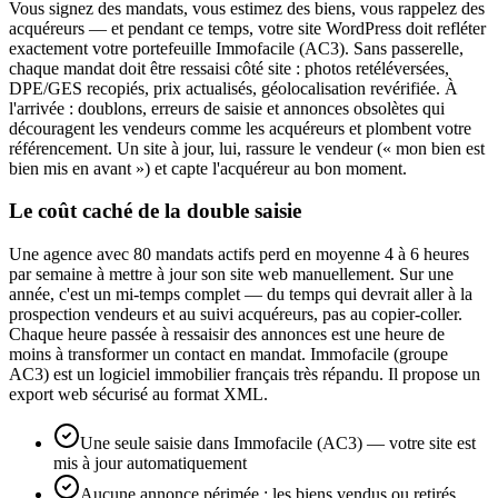
Vous signez des mandats, vous estimez des biens, vous rappelez des
acquéreurs — et pendant ce temps, votre site WordPress doit refléter
exactement votre portefeuille Immofacile (AC3). Sans passerelle,
chaque mandat doit être ressaisi côté site : photos retéléversées,
DPE/GES recopiés, prix actualisés, géolocalisation revérifiée. À
l'arrivée : doublons, erreurs de saisie et annonces obsolètes qui
découragent les vendeurs comme les acquéreurs et plombent votre
référencement. Un site à jour, lui, rassure le vendeur (« mon bien est
bien mis en avant ») et capte l'acquéreur au bon moment.
Le coût caché de la double saisie
Une agence avec 80 mandats actifs perd en moyenne 4 à 6 heures
par semaine à mettre à jour son site web manuellement. Sur une
année, c'est un mi-temps complet — du temps qui devrait aller à la
prospection vendeurs et au suivi acquéreurs, pas au copier-coller.
Chaque heure passée à ressaisir des annonces est une heure de
moins à transformer un contact en mandat. Immofacile (groupe
AC3) est un logiciel immobilier français très répandu. Il propose un
export web sécurisé au format XML.
Une seule saisie dans Immofacile (AC3) — votre site est
mis à jour automatiquement
Aucune annonce périmée : les biens vendus ou retirés