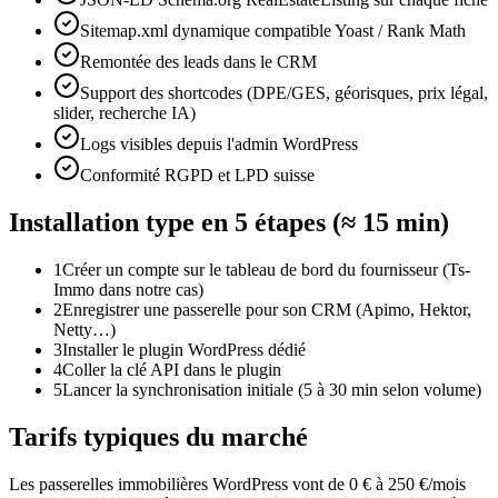
Sitemap.xml dynamique compatible Yoast / Rank Math
Remontée des leads dans le CRM
Support des shortcodes (DPE/GES, géorisques, prix légal,
slider, recherche IA)
Logs visibles depuis l'admin WordPress
Conformité RGPD et LPD suisse
Installation type en 5 étapes (≈ 15 min)
1
Créer un compte sur le tableau de bord du fournisseur (Ts-
Immo dans notre cas)
2
Enregistrer une passerelle pour son CRM (Apimo, Hektor,
Netty…)
3
Installer le plugin WordPress dédié
4
Coller la clé API dans le plugin
5
Lancer la synchronisation initiale (5 à 30 min selon volume)
Tarifs typiques du marché
Les passerelles immobilières WordPress vont de 0 € à 250 €/mois