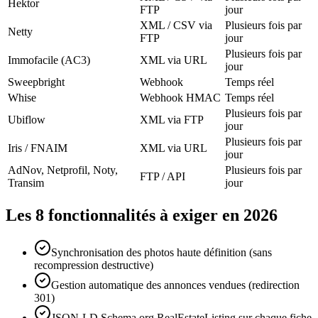
Hektor
FTP
jour
XML / CSV via
Plusieurs fois par
Netty
FTP
jour
Plusieurs fois par
Immofacile (AC3)
XML via URL
jour
Sweepbright
Webhook
Temps réel
Whise
Webhook HMAC
Temps réel
Plusieurs fois par
Ubiflow
XML via FTP
jour
Plusieurs fois par
Iris / FNAIM
XML via URL
jour
AdNov, Netprofil, Noty,
Plusieurs fois par
FTP / API
Transim
jour
Les 8 fonctionnalités à exiger en 2026
Synchronisation des photos haute définition (sans
recompression destructive)
Gestion automatique des annonces vendues (redirection
301)
JSON-LD Schema.org RealEstateListing sur chaque fiche