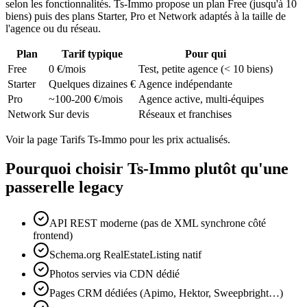
selon les fonctionnalités. Ts-Immo propose un plan Free (jusqu'à 10
biens) puis des plans Starter, Pro et Network adaptés à la taille de
l'agence ou du réseau.
Plan
Tarif typique
Pour qui
Free
0 €/mois
Test, petite agence (< 10 biens)
Starter
Quelques dizaines €
Agence indépendante
Pro
~100-200 €/mois
Agence active, multi-équipes
Network
Sur devis
Réseaux et franchises
Voir la page Tarifs Ts-Immo pour les prix actualisés.
Pourquoi choisir Ts-Immo plutôt qu'une
passerelle legacy
API REST moderne (pas de XML synchrone côté
frontend)
Schema.org RealEstateListing natif
Photos servies via CDN dédié
Pages CRM dédiées (Apimo, Hektor, Sweepbright…)