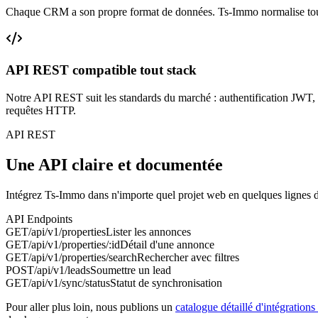
Chaque CRM a son propre format de données. Ts-Immo normalise tout e
API REST compatible tout stack
Notre API REST suit les standards du marché : authentification JWT, 
requêtes HTTP.
API REST
Une API claire et documentée
Intégrez Ts-Immo dans n'importe quel projet web en quelques lignes 
API Endpoints
GET
/api/v1/properties
Lister les annonces
GET
/api/v1/properties/:id
Détail d'une annonce
GET
/api/v1/properties/search
Rechercher avec filtres
POST
/api/v1/leads
Soumettre un lead
GET
/api/v1/sync/status
Statut de synchronisation
Pour aller plus loin, nous publions un
catalogue détaillé d'intégratio