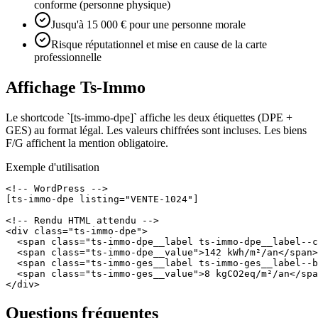
conforme (personne physique)
Jusqu'à 15 000 € pour une personne morale
Risque réputationnel et mise en cause de la carte
professionnelle
Affichage Ts-Immo
Le shortcode `[ts-immo-dpe]` affiche les deux étiquettes (DPE +
GES) au format légal. Les valeurs chiffrées sont incluses. Les biens
F/G affichent la mention obligatoire.
Exemple d'utilisation
<!-- WordPress -->

[ts-immo-dpe listing="VENTE-1024"]

<!-- Rendu HTML attendu -->

<div class="ts-immo-dpe">

  <span class="ts-immo-dpe__label ts-immo-dpe__label--c
  <span class="ts-immo-dpe__value">142 kWh/m²/an</span>

  <span class="ts-immo-ges__label ts-immo-ges__label--b
  <span class="ts-immo-ges__value">8 kgCO2eq/m²/an</spa
</div>
Questions fréquentes