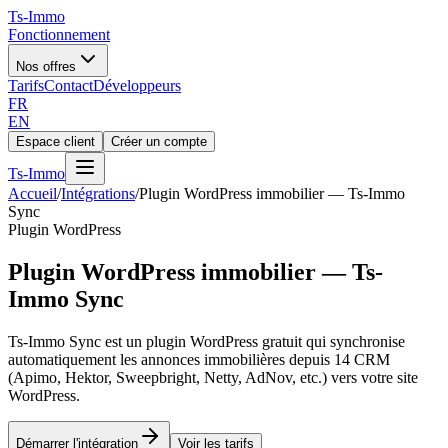
Ts
-Immo
Fonctionnement
Nos offres
Tarifs
Contact
Développeurs
FR
EN
Espace client
Créer un compte
Ts
-Immo
Accueil
/
Intégrations
/
Plugin WordPress immobilier — Ts-Immo
Sync
Plugin WordPress
Plugin WordPress immobilier — Ts-
Immo Sync
Ts-Immo Sync est un plugin WordPress gratuit qui synchronise
automatiquement les annonces immobilières depuis 14 CRM
(Apimo, Hektor, Sweepbright, Netty, AdNov, etc.) vers votre site
WordPress.
Démarrer l'intégration
Voir les tarifs