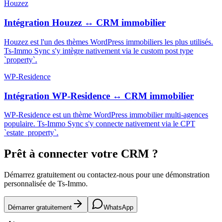
Houzez
Intégration Houzez ↔ CRM immobilier
Houzez est l'un des thèmes WordPress immobiliers les plus utilisés.
Ts-Immo Sync s'y intègre nativement via le custom post type
`property`.
WP-Residence
Intégration WP-Residence ↔ CRM immobilier
WP-Residence est un thème WordPress immobilier multi-agences
populaire. Ts-Immo Sync s'y connecte nativement via le CPT
`estate_property`.
Prêt à connecter votre CRM ?
Démarrez gratuitement ou contactez-nous pour une démonstration
personnalisée de Ts-Immo.
Démarrer gratuitement
WhatsApp