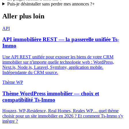
Puis-je désinstaller sans perdre mes annonces ?
+
Aller plus loin
API
API immobilière REST — la passerelle unifiée Ts-
Immo
Une API REST unifiée pour exposer les biens de votre CRM
immobilier sur n'importe quelle technologie web : WordPress,
Next.js, Node.js, Laravel, Symfony, application mobile.
Indépendante du CRM source.
Thème WP
Thème WordPress immobilier — choix et
compatibilité Ts-Immo
Houzez, WP-Residence, Real Homes, Reales WP… quel thème
choisir pour un site immobilier en 2026 ? Et comment Ts-Immo s'y
intègre ?