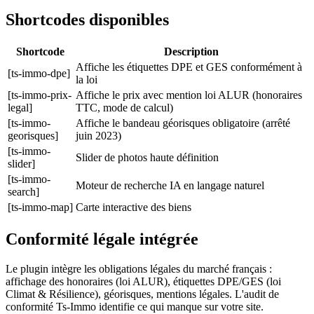
Shortcodes disponibles
Shortcode
Description
Affiche les étiquettes DPE et GES conformément à
[ts-immo-dpe]
la loi
[ts-immo-prix-
Affiche le prix avec mention loi ALUR (honoraires
legal]
TTC, mode de calcul)
[ts-immo-
Affiche le bandeau géorisques obligatoire (arrêté
georisques]
juin 2023)
[ts-immo-
Slider de photos haute définition
slider]
[ts-immo-
Moteur de recherche IA en langage naturel
search]
[ts-immo-map]
Carte interactive des biens
Conformité légale intégrée
Le plugin intègre les obligations légales du marché français :
affichage des honoraires (loi ALUR), étiquettes DPE/GES (loi
Climat & Résilience), géorisques, mentions légales. L'audit de
conformité Ts-Immo identifie ce qui manque sur votre site.