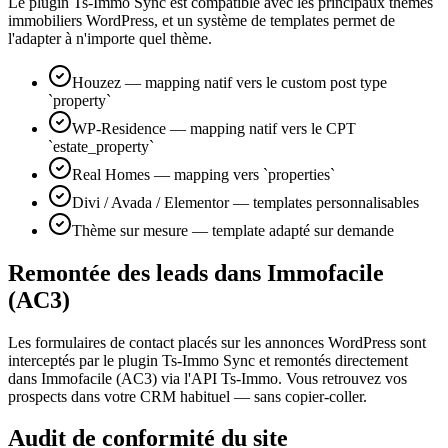
Le plugin Ts-Immo Sync est compatible avec les principaux thèmes
immobiliers WordPress, et un système de templates permet de
l'adapter à n'importe quel thème.
Houzez — mapping natif vers le custom post type
`property`
WP-Residence — mapping natif vers le CPT
`estate_property`
Real Homes — mapping vers `properties`
Divi / Avada / Elementor — templates personnalisables
Thème sur mesure — template adapté sur demande
Remontée des leads dans Immofacile
(AC3)
Les formulaires de contact placés sur les annonces WordPress sont
interceptés par le plugin Ts-Immo Sync et remontés directement
dans Immofacile (AC3) via l'API Ts-Immo. Vous retrouvez vos
prospects dans votre CRM habituel — sans copier-coller.
Audit de conformité du site