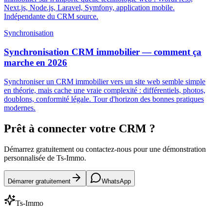
Next.js, Node.js, Laravel, Symfony, application mobile.
Indépendante du CRM source.
Synchronisation
Synchronisation CRM immobilier — comment ça
marche en 2026
Synchroniser un CRM immobilier vers un site web semble simple
en théorie, mais cache une vraie complexité : différentiels, photos,
doublons, conformité légale. Tour d'horizon des bonnes pratiques
modernes.
Prêt à connecter votre CRM ?
Démarrez gratuitement ou contactez-nous pour une démonstration
personnalisée de Ts-Immo.
Démarrer gratuitement
WhatsApp
Ts-Immo