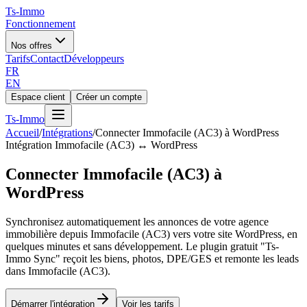
Ts
-Immo
Fonctionnement
Nos offres
Tarifs
Contact
Développeurs
FR
EN
Espace client
Créer un compte
Ts
-Immo
Accueil
/
Intégrations
/
Connecter Immofacile (AC3) à WordPress
Intégration Immofacile (AC3) ↔ WordPress
Connecter Immofacile (AC3) à
WordPress
Synchronisez automatiquement les annonces de votre agence
immobilière depuis Immofacile (AC3) vers votre site WordPress, en
quelques minutes et sans développement. Le plugin gratuit "Ts-
Immo Sync" reçoit les biens, photos, DPE/GES et remonte les leads
dans Immofacile (AC3).
Démarrer l'intégration
Voir les tarifs