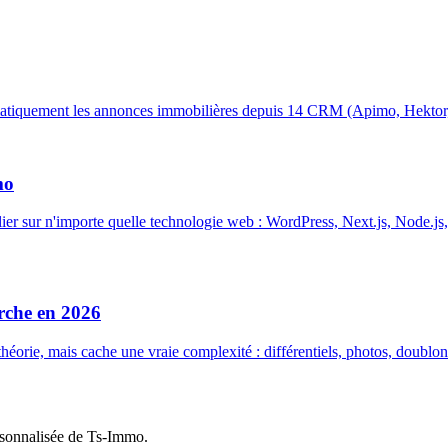
atiquement les annonces immobilières depuis 14 CRM (Apimo, Hektor, 
mo
r sur n'importe quelle technologie web : WordPress, Next.js, Node.j
che en 2026
orie, mais cache une vraie complexité : différentiels, photos, doublon
rsonnalisée de Ts-Immo.