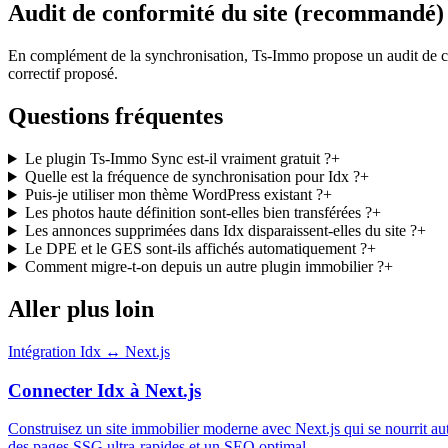
Audit de conformité du site (recommandé)
En complément de la synchronisation, Ts-Immo propose un audit de c
correctif proposé.
Questions fréquentes
Le plugin Ts-Immo Sync est-il vraiment gratuit ?
+
Quelle est la fréquence de synchronisation pour Idx ?
+
Puis-je utiliser mon thème WordPress existant ?
+
Les photos haute définition sont-elles bien transférées ?
+
Les annonces supprimées dans Idx disparaissent-elles du site ?
+
Le DPE et le GES sont-ils affichés automatiquement ?
+
Comment migre-t-on depuis un autre plugin immobilier ?
+
Aller plus loin
Intégration Idx ↔ Next.js
Connecter Idx à Next.js
Construisez un site immobilier moderne avec Next.js qui se nourrit
des pages SSG ultra-rapides et un SEO optimal.