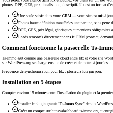
Vous gérez votre agence dans Idx et publiez vos biens sur un site Wo
photos, DPE, GES, prix, localisation, descriptif. Idx est un format d'
Une seule saisie dans votre CRM — votre site est mis à jo
Photos haute définition transférées une par une, sans perte d
DPE, GES, prix légal, géorisques et mentions obligatoires a
Leads remontés directement dans le CRM (contact, demande 
Comment fonctionne la passerelle Ts-Imm
Ts-Immo agit comme une passerelle cloud entre Idx et votre site Word
sur WordPress.org se charge ensuite de créer et de mettre à jour les 
Fréquence de synchronisation pour Idx : plusieurs fois par jour.
Installation en 5 étapes
Compter environ 15 minutes entre l'installation du plugin et la premiè
Installer le plugin gratuit "Ts-Immo Sync" depuis WordPres
Créer un compte sur https://dashboard.ts-immo.org et enregi