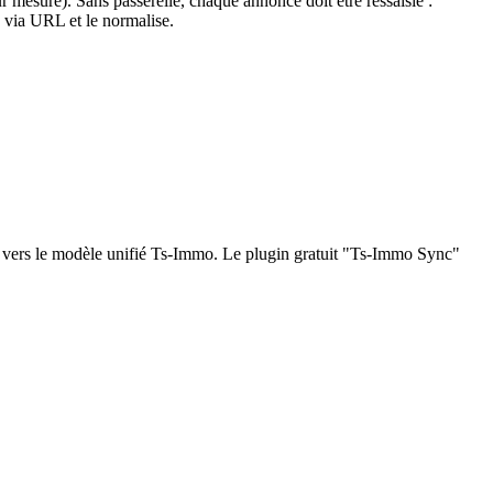
esure). Sans passerelle, chaque annonce doit être ressaisie :
x via URL et le normalise.
é vers le modèle unifié Ts-Immo. Le plugin gratuit "Ts-Immo Sync"