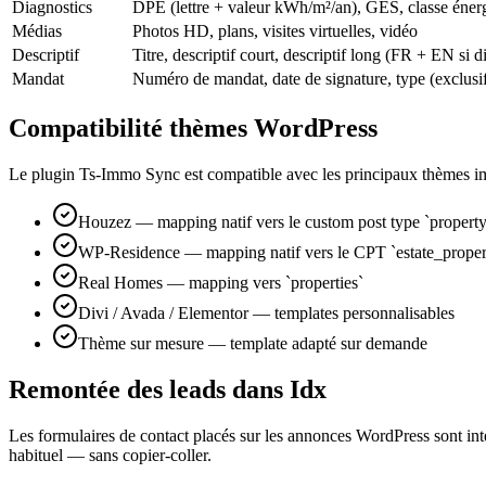
Diagnostics
DPE (lettre + valeur kWh/m²/an), GES, classe énerg
Médias
Photos HD, plans, visites virtuelles, vidéo
Descriptif
Titre, descriptif court, descriptif long (FR + EN si d
Mandat
Numéro de mandat, date de signature, type (exclusif
Compatibilité thèmes WordPress
Le plugin Ts-Immo Sync est compatible avec les principaux thèmes im
Houzez — mapping natif vers le custom post type `property
WP-Residence — mapping natif vers le CPT `estate_proper
Real Homes — mapping vers `properties`
Divi / Avada / Elementor — templates personnalisables
Thème sur mesure — template adapté sur demande
Remontée des leads dans Idx
Les formulaires de contact placés sur les annonces WordPress sont i
habituel — sans copier-coller.