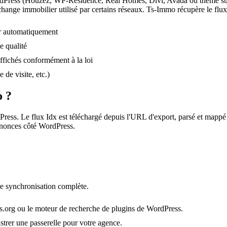
rdPress (Houzez, WP-Residence, Real Homes, Divi, Avada ou thème sur m
échange immobilier utilisé par certains réseaux. Ts-Immo récupère le flu
ur automatiquement
e qualité
ffichés conformément à la loi
de visite, etc.)
o ?
Press. Le flux Idx est téléchargé depuis l'URL d'export, parsé et mapp
annonces côté WordPress.
re synchronisation complète.
s.org ou le moteur de recherche de plugins de WordPress.
strer une passerelle pour votre agence.