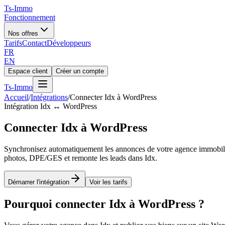
Ts
-Immo
Fonctionnement
Nos offres
Tarifs
Contact
Développeurs
FR
EN
Espace client
Créer un compte
Ts
-Immo
Accueil
/
Intégrations
/
Connecter Idx à WordPress
Intégration Idx ↔ WordPress
Connecter Idx à WordPress
Synchronisez automatiquement les annonces de votre agence immobiliè
photos, DPE/GES et remonte les leads dans Idx.
Démarrer l'intégration
Voir les tarifs
Pourquoi connecter Idx à WordPress ?