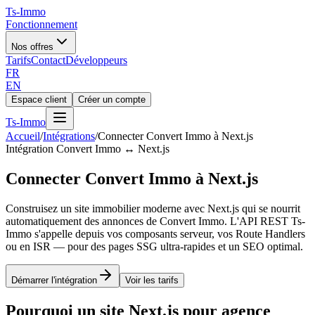
Ts
-Immo
Fonctionnement
Nos offres
Tarifs
Contact
Développeurs
FR
EN
Espace client
Créer un compte
Ts
-Immo
Accueil
/
Intégrations
/
Connecter Convert Immo à Next.js
Intégration Convert Immo ↔ Next.js
Connecter Convert Immo à Next.js
Construisez un site immobilier moderne avec Next.js qui se nourrit
automatiquement des annonces de Convert Immo. L'API REST Ts-
Immo s'appelle depuis vos composants serveur, vos Route Handlers
ou en ISR — pour des pages SSG ultra-rapides et un SEO optimal.
Démarrer l'intégration
Voir les tarifs
Pourquoi un site Next.js pour agence