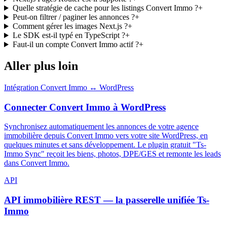
Quelle stratégie de cache pour les listings Convert Immo ?
+
Peut-on filtrer / paginer les annonces ?
+
Comment gérer les images Next.js ?
+
Le SDK est-il typé en TypeScript ?
+
Faut-il un compte Convert Immo actif ?
+
Aller plus loin
Intégration Convert Immo ↔ WordPress
Connecter Convert Immo à WordPress
Synchronisez automatiquement les annonces de votre agence
immobilière depuis Convert Immo vers votre site WordPress, en
quelques minutes et sans développement. Le plugin gratuit "Ts-
Immo Sync" reçoit les biens, photos, DPE/GES et remonte les leads
dans Convert Immo.
API
API immobilière REST — la passerelle unifiée Ts-
Immo