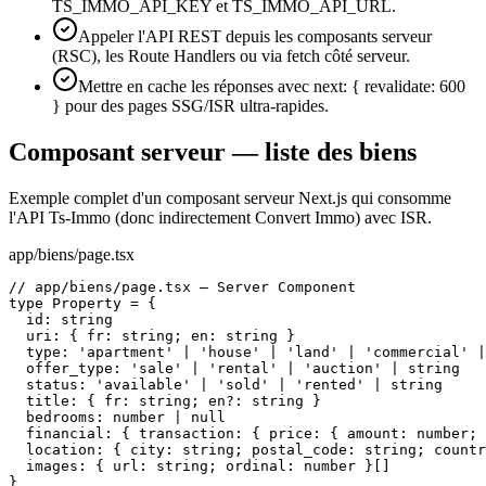
TS_IMMO_API_KEY et TS_IMMO_API_URL.
Appeler l'API REST depuis les composants serveur
(RSC), les Route Handlers ou via fetch côté serveur.
Mettre en cache les réponses avec next: { revalidate: 600
} pour des pages SSG/ISR ultra-rapides.
Composant serveur — liste des biens
Exemple complet d'un composant serveur Next.js qui consomme
l'API Ts-Immo (donc indirectement Convert Immo) avec ISR.
app/biens/page.tsx
// app/biens/page.tsx — Server Component

type Property = {

  id: string

  uri: { fr: string; en: string }

  type: 'apartment' | 'house' | 'land' | 'commercial' |
  offer_type: 'sale' | 'rental' | 'auction' | string

  status: 'available' | 'sold' | 'rented' | string

  title: { fr: string; en?: string }

  bedrooms: number | null

  financial: { transaction: { price: { amount: number; 
  location: { city: string; postal_code: string; countr
  images: { url: string; ordinal: number }[]

}
