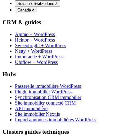
Suisse / Switzerland
↗
Canada
↗
CRM & guides
Apimo + WordPress
Hektor + WordPress
Sweepbright + WordPress
Netty + WordPress
Immofacile + WordPress
Ubiflow + WordPress
Hubs
Passerelle immobilière WordPress
Plugin immobilier WordPress
Synchronisation CRM immobilier
Site immobilier connecté CRM
API immobilière
Site immobilier Next.js
Import annonces immobilières WordPress
Clusters guides techniques