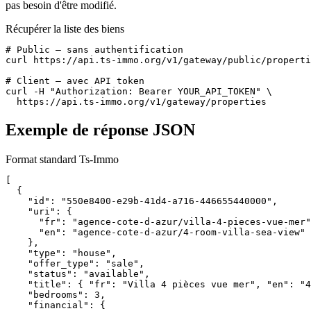
pas besoin d'être modifié.
Récupérer la liste des biens
# Public — sans authentification

curl https://api.ts-immo.org/v1/gateway/public/properti
# Client — avec API token

curl -H "Authorization: Bearer YOUR_API_TOKEN" \

  https://api.ts-immo.org/v1/gateway/properties
Exemple de réponse JSON
Format standard Ts-Immo
[

  {

    "id": "550e8400-e29b-41d4-a716-446655440000",

    "uri": {

      "fr": "agence-cote-d-azur/villa-4-pieces-vue-mer"
      "en": "agence-cote-d-azur/4-room-villa-sea-view"

    },

    "type": "house",

    "offer_type": "sale",

    "status": "available",

    "title": { "fr": "Villa 4 pièces vue mer", "en": "4
    "bedrooms": 3,

    "financial": {
