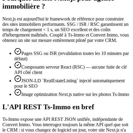
immobilière ?
Next.js est aujourd'hui le framework de référence pour construire
des sites immobiliers performants. SSG / ISR / RSC garantissent un
temps de chargement < 1 s, un SEO excellent et des coûts
d'hébergement maîtrisés. Couplé à Ts-Immo et Convert Immo, vous
obtenez un site sur mesure entièrement piloté par votre CRM.
Pages SSG ou ISR (revalidation toutes les 10 minutes par
défaut)
Composants serveur React (RSC) — aucune fuite de clé
API côté client
JSON-LD `RealEstateListing` injecté automatiquement
pour le SEO
Image optimization Next.js native sur les photos Ts-Immo
L'API REST Ts-Immo en bref
Ts-Immo expose une API REST JSON unifiée, indépendante de
Convert Immo. Vous interrogez toujours la même API quel que soit
le CRM : si vous changez de logiciel un jour, votre site Next.js n'a