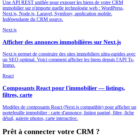
Une API REST unifiée pour exposer les biens de votre CRM
immobilier sur n'importe quelle technologie web : WordPress,
Next.js, Node.js, Laravel, Symfony, application mobile.
Indépendante du CRM source.
Next.js
Afficher des annonces immobilières sur Next.js
Next.js permet de construire des sites immobiliers ultra-rapides avec
un SEO optimal. Voici comment afficher les biens depuis l'API Ts-
Immo.
React
Composants React pour l'immobilier — listings,
filtres, carte
Modèles de composants React (Next.js compatible) pour afficher un
portefeuille immobilier : carte d'annonce, listing paginé, filtre, fiche
détail, galerie photos, carte interactive.
Prêt à connecter votre CRM ?