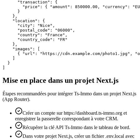
      "transaction": {

        "price": { "amount": 850000.00, "currency": "EU
      }

    },

    "location": {

      "city": "Nice",

      "postal_code": "06000",

      "country": "France",

      "country_code": "FR"

    },

    "images": [

      { "url": "https://cdn.example.com/photo1.jpg", "o
    ]

  }

]
Mise en place dans un projet Next.js
Étapes recommandées pour intégrer Ts-Immo dans un projet Next.js
(App Router).
Créer un compte sur https://dashboard.ts-immo.org et
enregistrer la passerelle correspondant à votre CRM.
Récupérer la clé API Ts-Immo dans le tableau de bord.
Dans votre projet Next.js, créer un fichier .env.local avec