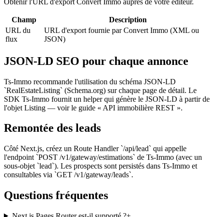
Obtenir l'URL d'export Convert Immo auprès de votre éditeur.
Champ
Description
URL du
URL d'export fournie par Convert Immo (XML ou
flux
JSON)
JSON-LD SEO pour chaque annonce
Ts-Immo recommande l'utilisation du schéma JSON-LD
`RealEstateListing` (Schema.org) sur chaque page de détail. Le
SDK Ts-Immo fournit un helper qui génère le JSON-LD à partir de
l'objet Listing — voir le guide « API immobilière REST ».
Remontée des leads
Côté Next.js, créez un Route Handler `/api/lead` qui appelle
l'endpoint `POST /v1/gateway/estimations` de Ts-Immo (avec un
sous-objet `lead`). Les prospects sont persistés dans Ts-Immo et
consultables via `GET /v1/gateway/leads`.
Questions fréquentes
Next.js Pages Router est-il supporté ?
+