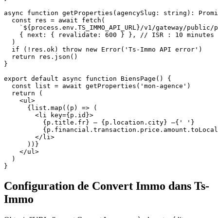
async function getProperties(agencySlug: string): Promi
  const res = await fetch(

    `${process.env.TS_IMMO_API_URL}/v1/gateway/public/p
    { next: { revalidate: 600 } }, // ISR : 10 minutes

  )

  if (!res.ok) throw new Error('Ts-Immo API error')

  return res.json()

}

export default async function BiensPage() {

  const list = await getProperties('mon-agence')

  return (

    <ul>

      {list.map((p) => (

        <li key={p.id}>

          {p.title.fr} — {p.location.city} —{' '}

          {p.financial.transaction.price.amount.toLocal
        </li>

      ))}

    </ul>

  )

}
Configuration de Convert Immo dans Ts-
Immo