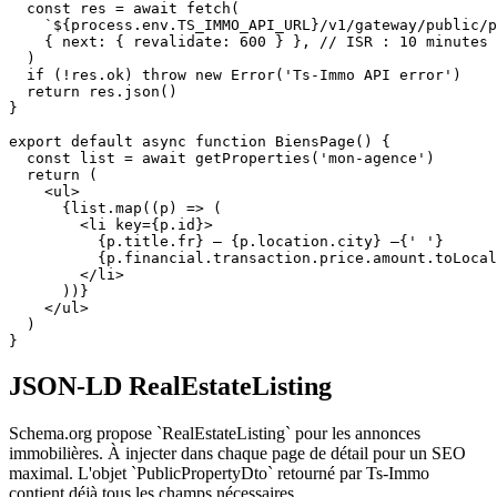
  const res = await fetch(

    `${process.env.TS_IMMO_API_URL}/v1/gateway/public/p
    { next: { revalidate: 600 } }, // ISR : 10 minutes

  )

  if (!res.ok) throw new Error('Ts-Immo API error')

  return res.json()

}

export default async function BiensPage() {

  const list = await getProperties('mon-agence')

  return (

    <ul>

      {list.map((p) => (

        <li key={p.id}>

          {p.title.fr} — {p.location.city} —{' '}

          {p.financial.transaction.price.amount.toLocal
        </li>

      ))}

    </ul>

  )

}
JSON-LD RealEstateListing
Schema.org propose `RealEstateListing` pour les annonces
immobilières. À injecter dans chaque page de détail pour un SEO
maximal. L'objet `PublicPropertyDto` retourné par Ts-Immo
contient déjà tous les champs nécessaires.