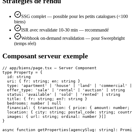
Stratégies de rendu
SSG complet — possible pour les petits catalogues (<100
biens)
ISR avec revalidate 10-30 min — recommandé
Webhook on-demand revalidation — pour Sweepbright
(temps réel)
Composant serveur exemple
// app/biens/page.tsx — Server Component

type Property = {

  id: string

  uri: { fr: string; en: string }

  type: 'apartment' | 'house' | 'land' | 'commercial' |
  offer_type: 'sale' | 'rental' | 'auction' | string

  status: 'available' | 'sold' | 'rented' | string

  title: { fr: string; en?: string }

  bedrooms: number | null

  financial: { transaction: { price: { amount: number; 
  location: { city: string; postal_code: string; countr
  images: { url: string; ordinal: number }[]

}

async function getProperties(agencySlug: string): Promi