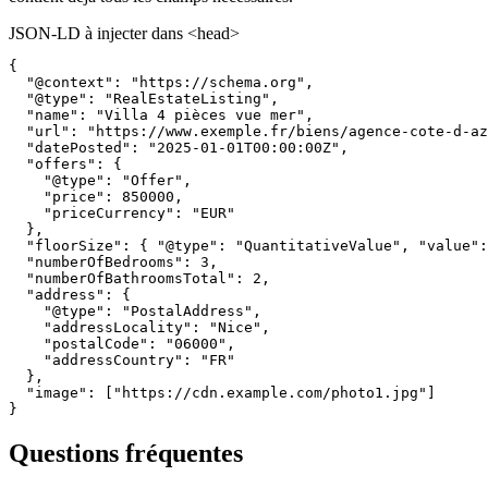
JSON-LD à injecter dans <head>
{

  "@context": "https://schema.org",

  "@type": "RealEstateListing",

  "name": "Villa 4 pièces vue mer",

  "url": "https://www.exemple.fr/biens/agence-cote-d-az
  "datePosted": "2025-01-01T00:00:00Z",

  "offers": {

    "@type": "Offer",

    "price": 850000,

    "priceCurrency": "EUR"

  },

  "floorSize": { "@type": "QuantitativeValue", "value":
  "numberOfBedrooms": 3,

  "numberOfBathroomsTotal": 2,

  "address": {

    "@type": "PostalAddress",

    "addressLocality": "Nice",

    "postalCode": "06000",

    "addressCountry": "FR"

  },

  "image": ["https://cdn.example.com/photo1.jpg"]

}
Questions fréquentes