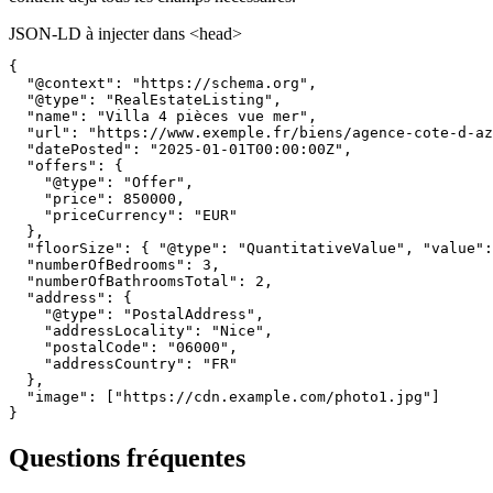
JSON-LD à injecter dans <head>
{

  "@context": "https://schema.org",

  "@type": "RealEstateListing",

  "name": "Villa 4 pièces vue mer",

  "url": "https://www.exemple.fr/biens/agence-cote-d-az
  "datePosted": "2025-01-01T00:00:00Z",

  "offers": {

    "@type": "Offer",

    "price": 850000,

    "priceCurrency": "EUR"

  },

  "floorSize": { "@type": "QuantitativeValue", "value":
  "numberOfBedrooms": 3,

  "numberOfBathroomsTotal": 2,

  "address": {

    "@type": "PostalAddress",

    "addressLocality": "Nice",

    "postalCode": "06000",

    "addressCountry": "FR"

  },

  "image": ["https://cdn.example.com/photo1.jpg"]

}
Questions fréquentes