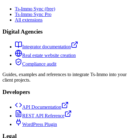
Ts-Immo Sync (free)
Ts-Immo Sync Pro
All extensions
Digital Agencies
Integrator documentation
Real estate website creation
Compliance audit
Guides, examples and references to integrate Ts-Immo into your
client projects.
Developers
API Documentation
REST API Reference
WordPress Plugin
Legal