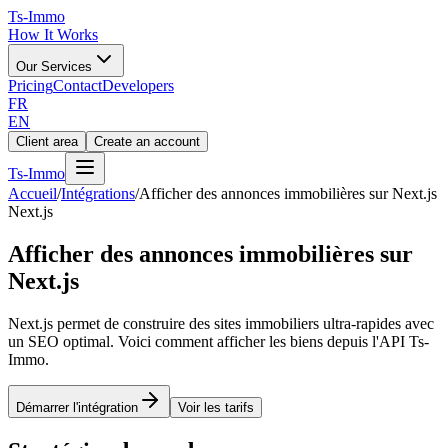
Ts
-Immo
How It Works
Our Services
Pricing
Contact
Developers
FR
EN
Client area
Create an account
Ts
-Immo
Accueil
/
Intégrations
/
Afficher des annonces immobilières sur Next.js
Next.js
Afficher des annonces immobilières sur
Next.js
Next.js permet de construire des sites immobiliers ultra-rapides avec
un SEO optimal. Voici comment afficher les biens depuis l'API Ts-
Immo.
Démarrer l'intégration
Voir les tarifs