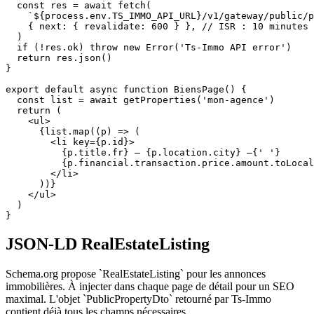
  const res = await fetch(

    `${process.env.TS_IMMO_API_URL}/v1/gateway/public/p
    { next: { revalidate: 600 } }, // ISR : 10 minutes

  )

  if (!res.ok) throw new Error('Ts-Immo API error')

  return res.json()

}

export default async function BiensPage() {

  const list = await getProperties('mon-agence')

  return (

    <ul>

      {list.map((p) => (

        <li key={p.id}>

          {p.title.fr} — {p.location.city} —{' '}

          {p.financial.transaction.price.amount.toLocal
        </li>

      ))}

    </ul>

  )

}
JSON-LD RealEstateListing
Schema.org propose `RealEstateListing` pour les annonces
immobilières. À injecter dans chaque page de détail pour un SEO
maximal. L'objet `PublicPropertyDto` retourné par Ts-Immo
contient déjà tous les champs nécessaires.