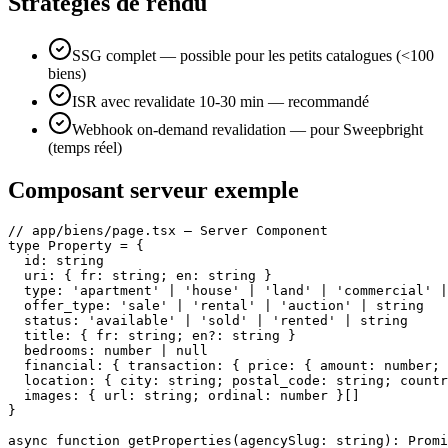
Stratégies de rendu
SSG complet — possible pour les petits catalogues (<100
biens)
ISR avec revalidate 10-30 min — recommandé
Webhook on-demand revalidation — pour Sweepbright
(temps réel)
Composant serveur exemple
// app/biens/page.tsx — Server Component

type Property = {

  id: string

  uri: { fr: string; en: string }

  type: 'apartment' | 'house' | 'land' | 'commercial' |
  offer_type: 'sale' | 'rental' | 'auction' | string

  status: 'available' | 'sold' | 'rented' | string

  title: { fr: string; en?: string }

  bedrooms: number | null

  financial: { transaction: { price: { amount: number; 
  location: { city: string; postal_code: string; countr
  images: { url: string; ordinal: number }[]

}

async function getProperties(agencySlug: string): Promi