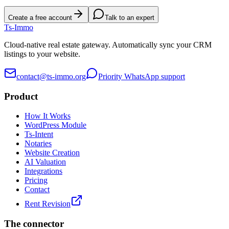
Create a free account
Talk to an expert
Ts
-Immo
Cloud-native real estate gateway. Automatically sync your CRM
listings to your website.
contact@ts-immo.org
Priority WhatsApp support
Product
How It Works
WordPress Module
Ts-Intent
Notaries
Website Creation
AI Valuation
Integrations
Pricing
Contact
Rent Revision
The connector