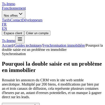
Ts
-Immo
Fonctionnement
Nos offres
Tarifs
Contact
Développeurs
FR
EN
Espace client
Créer un compte
Ts
-Immo
Accueil
/
Guides techniques
/
Synchronisation immobilière
/
Pourquoi la
double saisie est un problème en immobilier
Synchronisation
Pourquoi la double saisie est un problème
en immobilier
Ressaisir les annonces du CRM vers le site web semble
anecdotique. Multiplié par 200 biens, 4 modifications par bien par
an et trois canaux de diffusion, cela représente plusieurs centaines
d'heures par an, autant d'erreurs potentielles, et un manque à gagner
direct sur les leads.