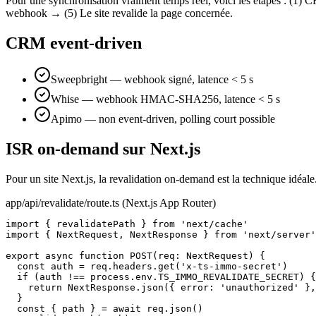
Pour une synchronisation vraiment temps réel, voici les étapes : (1)
webhook → (5) Le site revalide la page concernée.
CRM event-driven
Sweepbright — webhook signé, latence < 5 s
Whise — webhook HMAC-SHA256, latence < 5 s
Apimo — non event-driven, polling court possible
ISR on-demand sur Next.js
Pour un site Next.js, la revalidation on-demand est la technique idéale
app/api/revalidate/route.ts (Next.js App Router)
import { revalidatePath } from 'next/cache'

import { NextRequest, NextResponse } from 'next/server'

export async function POST(req: NextRequest) {

  const auth = req.headers.get('x-ts-immo-secret')

  if (auth !== process.env.TS_IMMO_REVALIDATE_SECRET) {

    return NextResponse.json({ error: 'unauthorized' },
  }

  const { path } = await req.json()
