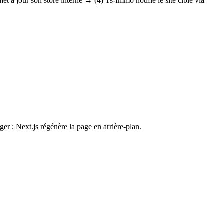
à jour son store interne → (4) Ts-Immo notifie le site cible via
ger ; Next.js régénère la page en arrière-plan.