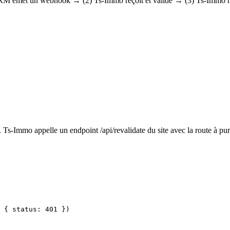
 CRM émet un webhook → (2) Ts-Immo reçoit et valide → (3) Ts-Immo met 
. Ts-Immo appelle un endpoint /api/revalidate du site avec la route à pur
 { status: 401 })
