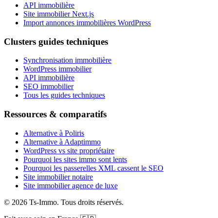
API immobilière
Site immobilier Next.js
Import annonces immobilières WordPress
Clusters guides techniques
Synchronisation immobilière
WordPress immobilier
API immobilière
SEO immobilier
Tous les guides techniques
Ressources & comparatifs
Alternative à Poliris
Alternative à Adaptimmo
WordPress vs site propriétaire
Pourquoi les sites immo sont lents
Pourquoi les passerelles XML cassent le SEO
Site immobilier notaire
Site immobilier agence de luxe
©
2026
Ts-Immo
.
Tous droits réservés.