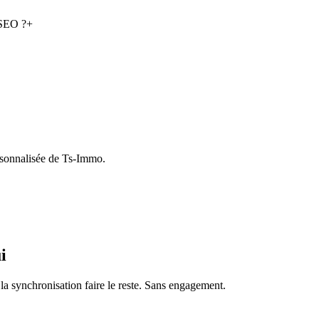
 SEO ?
+
rsonnalisée de Ts-Immo.
i
a synchronisation faire le reste. Sans engagement.