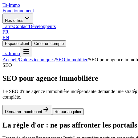
Ts
-Immo
Fonctionnement
Nos offres
Tarifs
Contact
Développeurs
FR
EN
Espace client
Créer un compte
Ts
-Immo
Accueil
/
Guides techniques
/
SEO immobilier
/
SEO pour agence immobi
SEO
SEO pour agence immobilière
Le SEO d'une agence immobilière indépendante demande une stratégie di
complète.
Démarrer maintenant
Retour au pilier
La règle d'or : ne pas affronter les portails