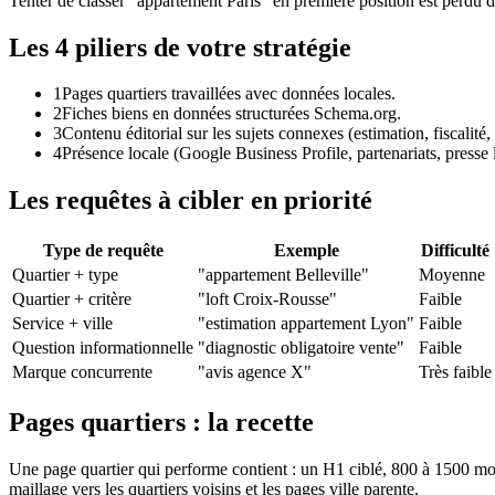
Tenter de classer "appartement Paris" en première position est perdu d'
Les 4 piliers de votre stratégie
1
Pages quartiers travaillées avec données locales.
2
Fiches biens en données structurées Schema.org.
3
Contenu éditorial sur les sujets connexes (estimation, fiscalité,
4
Présence locale (Google Business Profile, partenariats, presse 
Les requêtes à cibler en priorité
Type de requête
Exemple
Difficulté
Quartier + type
"appartement Belleville"
Moyenne
Quartier + critère
"loft Croix-Rousse"
Faible
Service + ville
"estimation appartement Lyon"
Faible
Question informationnelle
"diagnostic obligatoire vente"
Faible
Marque concurrente
"avis agence X"
Très faible
Pages quartiers : la recette
Une page quartier qui performe contient : un H1 ciblé, 800 à 1500 mo
maillage vers les quartiers voisins et les pages ville parente.