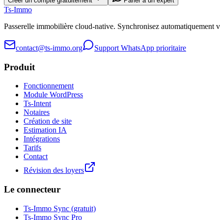
Créer un compte gratuitement
Parler à un expert
Ts
-Immo
Passerelle immobilière cloud-native. Synchronisez automatiquement 
contact@ts-immo.org
Support WhatsApp prioritaire
Produit
Fonctionnement
Module WordPress
Ts-Intent
Notaires
Création de site
Estimation IA
Intégrations
Tarifs
Contact
Révision des loyers
Le connecteur
Ts-Immo Sync (gratuit)
Ts-Immo Sync Pro