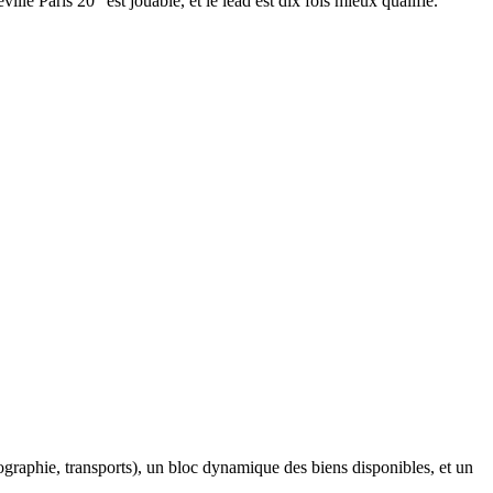
le Paris 20" est jouable, et le lead est dix fois mieux qualifié.
graphie, transports), un bloc dynamique des biens disponibles, et un