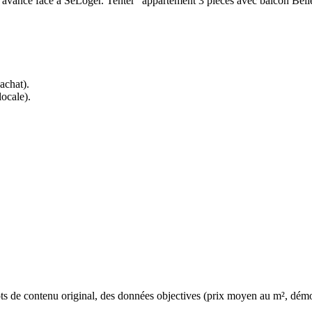
avance face à SeLoger. Tenter "appartement 3 pièces avec balcon Bellevil
 achat).
locale).
ts de contenu original, des données objectives (prix moyen au m², démo