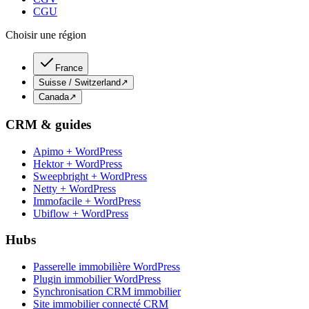
CGU
Choisir une région
France
Suisse / Switzerland
↗
Canada
↗
CRM & guides
Apimo + WordPress
Hektor + WordPress
Sweepbright + WordPress
Netty + WordPress
Immofacile + WordPress
Ubiflow + WordPress
Hubs
Passerelle immobilière WordPress
Plugin immobilier WordPress
Synchronisation CRM immobilier
Site immobilier connecté CRM