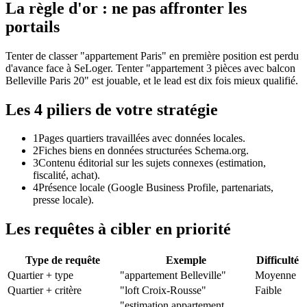
La règle d'or : ne pas affronter les
portails
Tenter de classer "appartement Paris" en première position est perdu
d'avance face à SeLoger. Tenter "appartement 3 pièces avec balcon
Belleville Paris 20" est jouable, et le lead est dix fois mieux qualifié.
Les 4 piliers de votre stratégie
1
Pages quartiers travaillées avec données locales.
2
Fiches biens en données structurées Schema.org.
3
Contenu éditorial sur les sujets connexes (estimation,
fiscalité, achat).
4
Présence locale (Google Business Profile, partenariats,
presse locale).
Les requêtes à cibler en priorité
Type de requête
Exemple
Difficulté
Quartier + type
"appartement Belleville"
Moyenne
Quartier + critère
"loft Croix-Rousse"
Faible
"estimation appartement