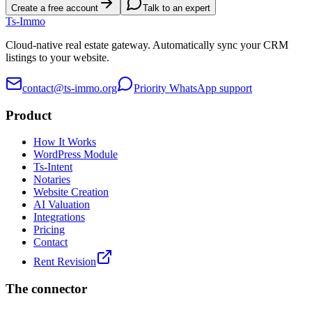
Create a free account
Talk to an expert
Ts
-Immo
Cloud-native real estate gateway. Automatically sync your CRM
listings to your website.
contact@ts-immo.org
Priority WhatsApp support
Product
How It Works
WordPress Module
Ts-Intent
Notaries
Website Creation
AI Valuation
Integrations
Pricing
Contact
Rent Revision
The connector