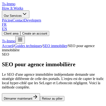
Ts
-Immo
How It Works
Our Services
Pricing
Contact
Developers
FR
EN
Client area
Create an account
Ts
-Immo
Accueil
/
Guides techniques
/
SEO immobilier
/
SEO pour agence
immobilière
SEO
SEO pour agence immobilière
Le SEO d'une agence immobilière indépendante demande une
stratégie différente de celle des portails. L'enjeu est de capter le trafic
local hyper-ciblé que les SeLoger et Leboncoin négligent. Voici la
méthode complète.
Démarrer maintenant
Retour au pilier