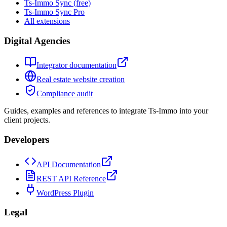
Ts-Immo Sync (free)
Ts-Immo Sync Pro
All extensions
Digital Agencies
Integrator documentation
Real estate website creation
Compliance audit
Guides, examples and references to integrate Ts-Immo into your
client projects.
Developers
API Documentation
REST API Reference
WordPress Plugin
Legal