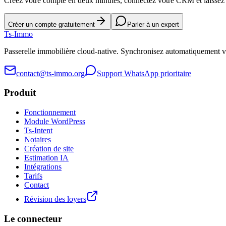
Créez votre compte en deux minutes, connectez votre CRM et laissez l
Créer un compte gratuitement
Parler à un expert
Ts
-Immo
Passerelle immobilière cloud-native. Synchronisez automatiquement 
contact@ts-immo.org
Support WhatsApp prioritaire
Produit
Fonctionnement
Module WordPress
Ts-Intent
Notaires
Création de site
Estimation IA
Intégrations
Tarifs
Contact
Révision des loyers
Le connecteur