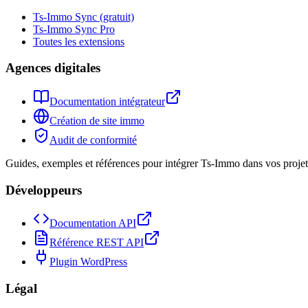
Ts-Immo Sync (gratuit)
Ts-Immo Sync Pro
Toutes les extensions
Agences digitales
Documentation intégrateur
Création de site immo
Audit de conformité
Guides, exemples et références pour intégrer Ts-Immo dans vos projets
Développeurs
Documentation API
Référence REST API
Plugin WordPress
Légal