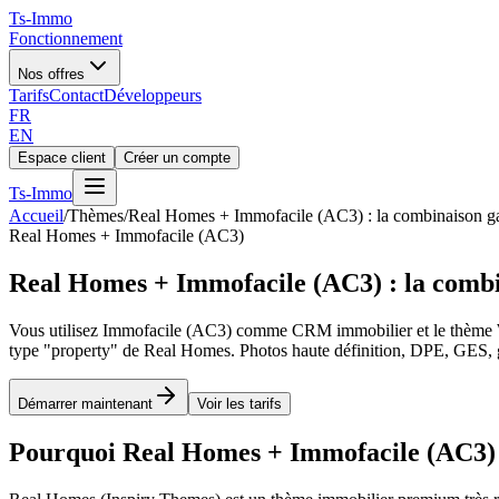
Ts
-Immo
Fonctionnement
Nos offres
Tarifs
Contact
Développeurs
FR
EN
Espace client
Créer un compte
Ts
-Immo
Accueil
/
Thèmes
/
Real Homes + Immofacile (AC3) : la combinaison g
Real Homes + Immofacile (AC3)
Real Homes + Immofacile (AC3) : la comb
Vous utilisez Immofacile (AC3) comme CRM immobilier et le thème W
type "property" de Real Homes. Photos haute définition, DPE, GES, gé
Démarrer maintenant
Voir les tarifs
Pourquoi Real Homes + Immofacile (AC3)