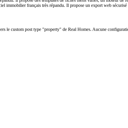
ndu. Il propose des templates de fiches biens variés, un moteur de rec
iel immobilier français très répandu. Il propose un export web sécuri
s le custom post type "property" de Real Homes. Aucune configuratio