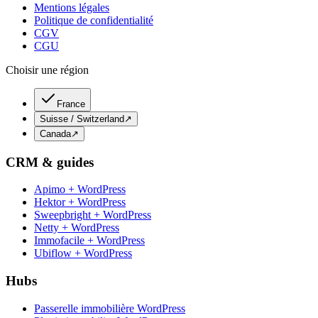
Mentions légales
Politique de confidentialité
CGV
CGU
Choisir une région
France
Suisse / Switzerland
↗
Canada
↗
CRM & guides
Apimo + WordPress
Hektor + WordPress
Sweepbright + WordPress
Netty + WordPress
Immofacile + WordPress
Ubiflow + WordPress
Hubs
Passerelle immobilière WordPress