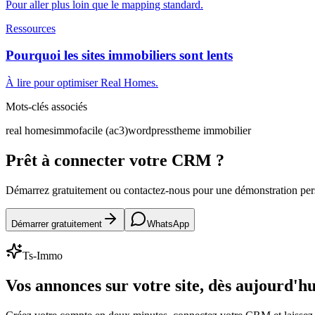
Pour aller plus loin que le mapping standard.
Ressources
Pourquoi les sites immobiliers sont lents
À lire pour optimiser Real Homes.
Mots-clés associés
real homes
immofacile (ac3)
wordpress
theme immobilier
Prêt à connecter votre CRM ?
Démarrez gratuitement ou contactez-nous pour une démonstration pe
Démarrer gratuitement
WhatsApp
Ts-Immo
Vos annonces sur votre site, dès aujourd'hu