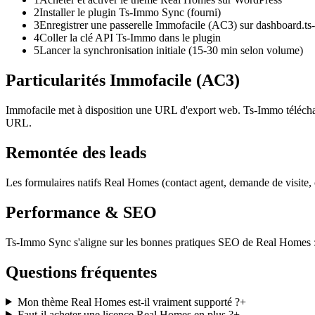
2
Installer le plugin Ts-Immo Sync (fourni)
3
Enregistrer une passerelle Immofacile (AC3) sur dashboard.t
4
Coller la clé API Ts-Immo dans le plugin
5
Lancer la synchronisation initiale (15-30 min selon volume)
Particularités Immofacile (AC3)
Immofacile met à disposition une URL d'export web. Ts-Immo télécharge
URL.
Remontée des leads
Les formulaires natifs Real Homes (contact agent, demande de visite, 
Performance & SEO
Ts-Immo Sync s'aligne sur les bonnes pratiques SEO de Real Homes :
Questions fréquentes
Mon thème Real Homes est-il vraiment supporté ?
+
Faut-il acheter une licence Real Homes en plus ?
+