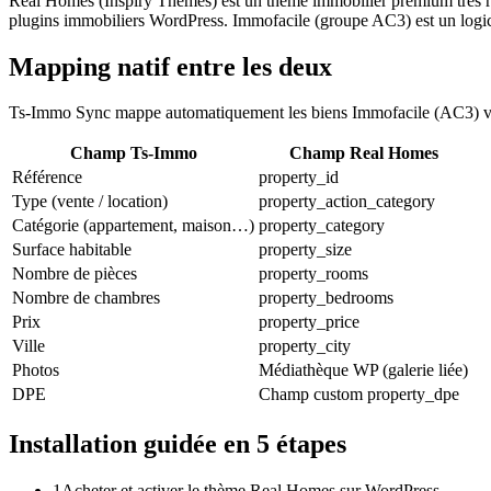
Real Homes (Inspiry Themes) est un thème immobilier premium très répa
plugins immobiliers WordPress. Immofacile (groupe AC3) est un logic
Mapping natif entre les deux
Ts-Immo Sync mappe automatiquement les biens Immofacile (AC3) ver
Champ Ts-Immo
Champ Real Homes
Référence
property_id
Type (vente / location)
property_action_category
Catégorie (appartement, maison…)
property_category
Surface habitable
property_size
Nombre de pièces
property_rooms
Nombre de chambres
property_bedrooms
Prix
property_price
Ville
property_city
Photos
Médiathèque WP (galerie liée)
DPE
Champ custom property_dpe
Installation guidée en 5 étapes
1
Acheter et activer le thème Real Homes sur WordPress