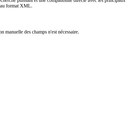
herche puissant et une compatibilité directe avec les principaux
sé au format XML.
n manuelle des champs n'est nécessaire.