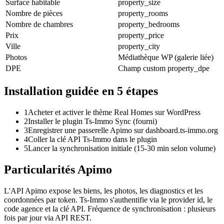
Surface habitable
property_size
Nombre de pièces
property_rooms
Nombre de chambres
property_bedrooms
Prix
property_price
Ville
property_city
Photos
Médiathèque WP (galerie liée)
DPE
Champ custom property_dpe
Installation guidée en 5 étapes
1
Acheter et activer le thème Real Homes sur WordPress
2
Installer le plugin Ts-Immo Sync (fourni)
3
Enregistrer une passerelle Apimo sur dashboard.ts-immo.org
4
Coller la clé API Ts-Immo dans le plugin
5
Lancer la synchronisation initiale (15-30 min selon volume)
Particularités Apimo
L'API Apimo expose les biens, les photos, les diagnostics et les
coordonnées par token. Ts-Immo s'authentifie via le provider id, le
code agence et la clé API. Fréquence de synchronisation : plusieurs
fois par jour via API REST.