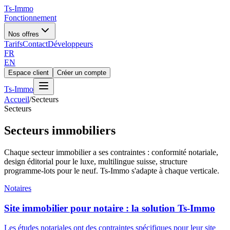
Ts
-Immo
Fonctionnement
Nos offres
Tarifs
Contact
Développeurs
FR
EN
Espace client
Créer un compte
Ts
-Immo
Accueil
/
Secteurs
Secteurs
Secteurs immobiliers
Chaque secteur immobilier a ses contraintes : conformité notariale,
design éditorial pour le luxe, multilingue suisse, structure
programme-lots pour le neuf. Ts-Immo s'adapte à chaque verticale.
Notaires
Site immobilier pour notaire : la solution Ts-Immo
Les études notariales ont des contraintes spécifiques pour leur site