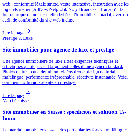
web : conformité légale stricte, vente interactive, intégration avec les
logiciels métier (AdNov, Netprofil, Noty Broadcast, Transim). Ts-
Immo propose une passerelle dédiée à l'immobilier notarial, avec un
audit de conformité du site web inclus.
Lire la page
Prestige & Luxe
Site immobilier pour agence de luxe et prestige
Une agence immobilière de luxe a des exigences techniques et
esthétiques qui dépassent largement celles d'une agence standard.
Photos en très haute définition, vidéos drone, design éditorial,
multilingue, performance irréprochable, réactivité instantanée. Voici
comment Ts-Immo s'adapte au prestige.
Lire la page
Marché suisse
Site immobilier en Suisse : spécificités et solution Ts-
Immo
Le marché immobilier suisse a des particularités fortes : multilingue