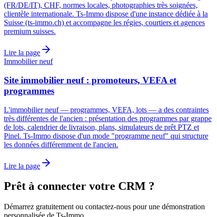
(FR/DE/IT), CHF, normes locales, photographies très soignées,
clientèle internationale. Ts-Immo dispose d'une instance dédiée à la
Suisse (ts-immo.ch) et accompagne les régies, courtiers et agences
premium suisses.
Lire la page
Immobilier neuf
Site immobilier neuf : promoteurs, VEFA et
programmes
L'immobilier neuf — programmes, VEFA, lots — a des contraintes
très différentes de l'ancien : présentation des programmes par grappe
de lots, calendrier de livraison, plans, simulateurs de prêt PTZ et
Pinel. Ts-Immo dispose d'un mode "programme neuf" qui structure
les données différemment de l'ancien.
Lire la page
Prêt à connecter votre CRM ?
Démarrez gratuitement ou contactez-nous pour une démonstration
personnalisée de Ts-Immo.