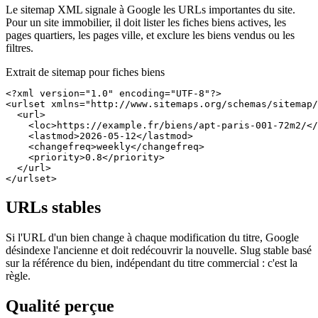
Le sitemap XML signale à Google les URLs importantes du site.
Pour un site immobilier, il doit lister les fiches biens actives, les
pages quartiers, les pages ville, et exclure les biens vendus ou les
filtres.
Extrait de sitemap pour fiches biens
<?xml version="1.0" encoding="UTF-8"?>

<urlset xmlns="http://www.sitemaps.org/schemas/sitemap/
  <url>

    <loc>https://example.fr/biens/apt-paris-001-72m2/</
    <lastmod>2026-05-12</lastmod>

    <changefreq>weekly</changefreq>

    <priority>0.8</priority>

  </url>

</urlset>
URLs stables
Si l'URL d'un bien change à chaque modification du titre, Google
désindexe l'ancienne et doit redécouvrir la nouvelle. Slug stable basé
sur la référence du bien, indépendant du titre commercial : c'est la
règle.
Qualité perçue