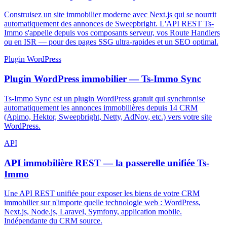
Construisez un site immobilier moderne avec Next.js qui se nourrit
automatiquement des annonces de Sweepbright. L'API REST Ts-
Immo s'appelle depuis vos composants serveur, vos Route Handlers
ou en ISR — pour des pages SSG ultra-rapides et un SEO optimal.
Plugin WordPress
Plugin WordPress immobilier — Ts-Immo Sync
Ts-Immo Sync est un plugin WordPress gratuit qui synchronise
automatiquement les annonces immobilières depuis 14 CRM
(Apimo, Hektor, Sweepbright, Netty, AdNov, etc.) vers votre site
WordPress.
API
API immobilière REST — la passerelle unifiée Ts-
Immo
Une API REST unifiée pour exposer les biens de votre CRM
immobilier sur n'importe quelle technologie web : WordPress,
Next.js, Node.js, Laravel, Symfony, application mobile.
Indépendante du CRM source.