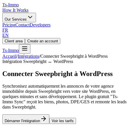
Ts
-Immo
How It Works
Our Services
Pricing
Contact
Developers
FR
EN
Client area
Create an account
Ts
-Immo
Accueil
/
Intégrations
/
Connecter Sweepbright à WordPress
Intégration Sweepbright ↔ WordPress
Connecter Sweepbright à WordPress
Synchronisez automatiquement les annonces de votre agence
immobilière depuis Sweepbright vers votre site WordPress, en
quelques minutes et sans développement. Le plugin gratuit "Ts-
Immo Sync" reçoit les biens, photos, DPE/GES et remonte les leads
dans Sweepbright.
Démarrer l'intégration
Voir les tarifs