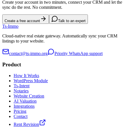
Create your account in two minutes, connect your CRM and let the
sync do the rest. No commitment.
Create a free account
Talk to an expert
Ts
-Immo
Cloud-native real estate gateway. Automatically sync your CRM
listings to your website.
contact@ts-immo.org
Priority WhatsApp support
Product
How It Works
WordPress Module
Ts-Intent
Notaries
Website Creation
AI Valuation
Integrations
Pricing
Contact
Rent Revision