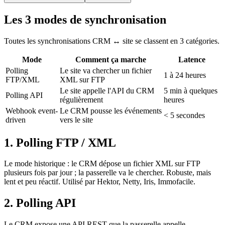
Les 3 modes de synchronisation
Toutes les synchronisations CRM ↔ site se classent en 3 catégories.
Mode
Comment ça marche
Latence
Polling
Le site va chercher un fichier
1 à 24 heures
FTP/XML
XML sur FTP
Le site appelle l'API du CRM
5 min à quelques
Polling API
régulièrement
heures
Webhook event-
Le CRM pousse les événements
< 5 secondes
driven
vers le site
1. Polling FTP / XML
Le mode historique : le CRM dépose un fichier XML sur FTP
plusieurs fois par jour ; la passerelle va le chercher. Robuste, mais
lent et peu réactif. Utilisé par Hektor, Netty, Iris, Immofacile.
2. Polling API
Le CRM expose une API REST que la passerelle appelle