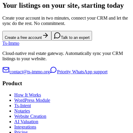
Your listings on your site, starting today
Create your account in two minutes, connect your CRM and let the
sync do the rest. No commitment.
Create a free account
Talk to an expert
Ts
-Immo
Cloud-native real estate gateway. Automatically sync your CRM
listings to your website.
contact@ts-immo.org
Priority WhatsApp support
Product
How It Works
WordPress Module
Ts-Intent
Notaries
Website Creation
AI Valuation
Integrations
Pricing