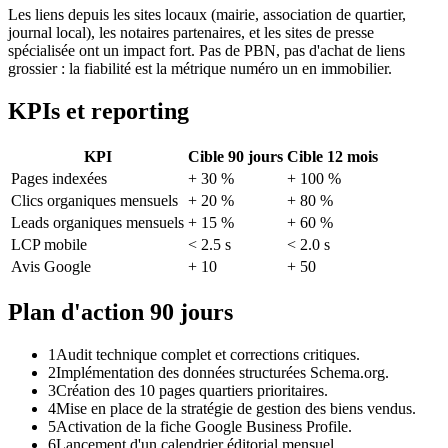
Les liens depuis les sites locaux (mairie, association de quartier,
journal local), les notaires partenaires, et les sites de presse
spécialisée ont un impact fort. Pas de PBN, pas d'achat de liens
grossier : la fiabilité est la métrique numéro un en immobilier.
KPIs et reporting
KPI
Cible 90 jours
Cible 12 mois
Pages indexées
+ 30 %
+ 100 %
Clics organiques mensuels
+ 20 %
+ 80 %
Leads organiques mensuels
+ 15 %
+ 60 %
LCP mobile
< 2.5 s
< 2.0 s
Avis Google
+ 10
+ 50
Plan d'action 90 jours
1
Audit technique complet et corrections critiques.
2
Implémentation des données structurées Schema.org.
3
Création des 10 pages quartiers prioritaires.
4
Mise en place de la stratégie de gestion des biens vendus.
5
Activation de la fiche Google Business Profile.
6
Lancement d'un calendrier éditorial mensuel.