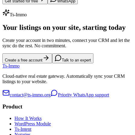
Get started for free
WhatsApp
Ts-Immo
Your listings on your site, starting today
Create your account in two minutes, connect your CRM and let the
sync do the rest. No commitment.
Create a free account
Talk to an expert
Ts
-Immo
Cloud-native real estate gateway. Automatically sync your CRM
listings to your website.
contact@ts-immo.org
Priority WhatsApp support
Product
How It Works
WordPress Module
Ts-Intent
Notaries