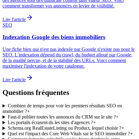
des agences sont des duplicate content sans valeur SEO. Voici
comment transformer vos annonces en levier de visibilité.
Lire l'article
SEO
Indexation Google des biens immobiliers
Une fiche bien qui n'est pas indexée par Google n'existe pas pour le
SEO. L'indexation dépend du crawl, du budget alloué par Google,
de la qualité perçue, et de la stabilité des URLs. Voici comment
maximiser l'indexation de votre catalogue.
Lire l'article
Questions fréquentes
Combien de temps pour voir les premiers résultats SEO en
immobilier ?
+
Faut-il publier toutes les annonces du CRM sur le site ?
+
Les portails écrasent-ils les sites d'agences ?
+
Schema.org RealEstateListing ou Product, lequel choisir ?
+
Quel est l'impact des Core Web Vitals sur le SEO immobilier ?
+