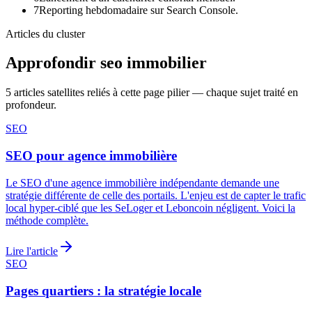
7
Reporting hebdomadaire sur Search Console.
Articles du cluster
Approfondir
seo immobilier
5
articles satellites reliés à cette page pilier — chaque sujet traité en
profondeur.
SEO
SEO pour agence immobilière
Le SEO d'une agence immobilière indépendante demande une
stratégie différente de celle des portails. L'enjeu est de capter le trafic
local hyper-ciblé que les SeLoger et Leboncoin négligent. Voici la
méthode complète.
Lire l'article
SEO
Pages quartiers : la stratégie locale