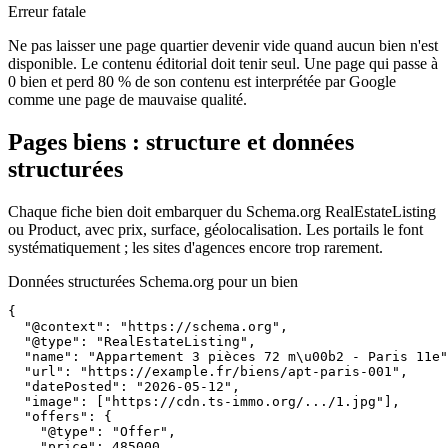
Erreur fatale
Ne pas laisser une page quartier devenir vide quand aucun bien n'est
disponible. Le contenu éditorial doit tenir seul. Une page qui passe à
0 bien et perd 80 % de son contenu est interprétée par Google
comme une page de mauvaise qualité.
Pages biens : structure et données
structurées
Chaque fiche bien doit embarquer du Schema.org RealEstateListing
ou Product, avec prix, surface, géolocalisation. Les portails le font
systématiquement ; les sites d'agences encore trop rarement.
Données structurées Schema.org pour un bien
{

  "@context": "https://schema.org",

  "@type": "RealEstateListing",

  "name": "Appartement 3 pièces 72 m\u00b2 - Paris 11e"
  "url": "https://example.fr/biens/apt-paris-001",

  "datePosted": "2026-05-12",

  "image": ["https://cdn.ts-immo.org/.../1.jpg"],

  "offers": {

    "@type": "Offer",

    "price": 485000,
