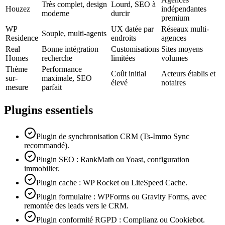
Très complet, design
Lourd, SEO à
Houzez
indépendantes
moderne
durcir
premium
WP
UX datée par
Réseaux multi-
Souple, multi-agents
Residence
endroits
agences
Real
Bonne intégration
Customisations
Sites moyens
Homes
recherche
limitées
volumes
Thème
Performance
Coût initial
Acteurs établis et
sur-
maximale, SEO
élevé
notaires
mesure
parfait
Plugins essentiels
Plugin de synchronisation CRM (Ts-Immo Sync
recommandé).
Plugin SEO : RankMath ou Yoast, configuration
immobilier.
Plugin cache : WP Rocket ou LiteSpeed Cache.
Plugin formulaire : WPForms ou Gravity Forms, avec
remontée des leads vers le CRM.
Plugin conformité RGPD : Complianz ou Cookiebot.