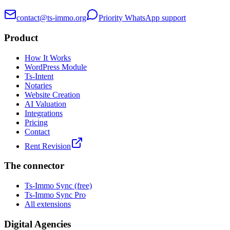
contact@ts-immo.org
Priority WhatsApp support
Product
How It Works
WordPress Module
Ts-Intent
Notaries
Website Creation
AI Valuation
Integrations
Pricing
Contact
Rent Revision
The connector
Ts-Immo Sync (free)
Ts-Immo Sync Pro
All extensions
Digital Agencies