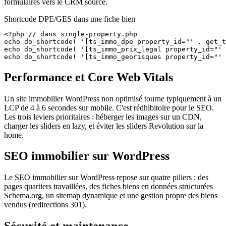
formulaires vers le CRM source.
Shortcode DPE/GES dans une fiche bien
<?php // dans single-property.php

echo do_shortcode( '[ts_immo_dpe property_id="' . get_t
echo do_shortcode( '[ts_immo_prix_legal property_id="' 
echo do_shortcode( '[ts_immo_georisques property_id="' 
Performance et Core Web Vitals
Un site immobilier WordPress non optimisé tourne typiquement à un
LCP de 4 à 6 secondes sur mobile. C'est rédhibitoire pour le SEO.
Les trois leviers prioritaires : héberger les images sur un CDN,
charger les sliders en lazy, et éviter les sliders Revolution sur la
home.
SEO immobilier sur WordPress
Le SEO immobilier sur WordPress repose sur quatre piliers : des
pages quartiers travaillées, des fiches biens en données structurées
Schema.org, un sitemap dynamique et une gestion propre des biens
vendus (redirections 301).