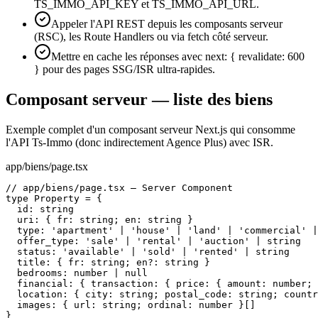
TS_IMMO_API_KEY et TS_IMMO_API_URL.
Appeler l'API REST depuis les composants serveur
(RSC), les Route Handlers ou via fetch côté serveur.
Mettre en cache les réponses avec next: { revalidate: 600
} pour des pages SSG/ISR ultra-rapides.
Composant serveur — liste des biens
Exemple complet d'un composant serveur Next.js qui consomme
l'API Ts-Immo (donc indirectement Agence Plus) avec ISR.
app/biens/page.tsx
// app/biens/page.tsx — Server Component

type Property = {

  id: string

  uri: { fr: string; en: string }

  type: 'apartment' | 'house' | 'land' | 'commercial' |
  offer_type: 'sale' | 'rental' | 'auction' | string

  status: 'available' | 'sold' | 'rented' | string

  title: { fr: string; en?: string }

  bedrooms: number | null

  financial: { transaction: { price: { amount: number; 
  location: { city: string; postal_code: string; countr
  images: { url: string; ordinal: number }[]

}
