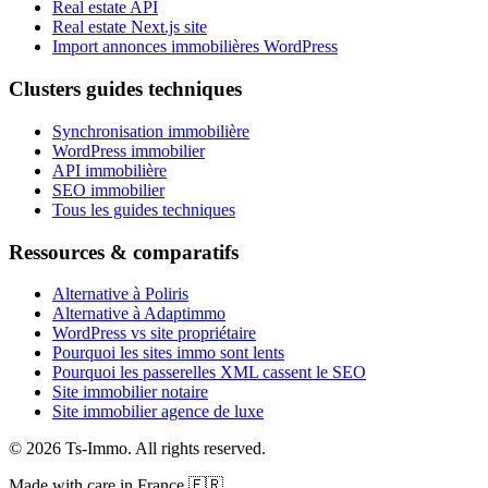
Real estate API
Real estate Next.js site
Import annonces immobilières WordPress
Clusters guides techniques
Synchronisation immobilière
WordPress immobilier
API immobilière
SEO immobilier
Tous les guides techniques
Ressources & comparatifs
Alternative à Poliris
Alternative à Adaptimmo
WordPress vs site propriétaire
Pourquoi les sites immo sont lents
Pourquoi les passerelles XML cassent le SEO
Site immobilier notaire
Site immobilier agence de luxe
©
2026
Ts-Immo
.
All rights reserved.
Made with care in France 🇫🇷