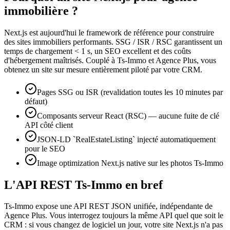
immobilière ?
Next.js est aujourd'hui le framework de référence pour construire
des sites immobiliers performants. SSG / ISR / RSC garantissent un
temps de chargement < 1 s, un SEO excellent et des coûts
d'hébergement maîtrisés. Couplé à Ts-Immo et Agence Plus, vous
obtenez un site sur mesure entièrement piloté par votre CRM.
Pages SSG ou ISR (revalidation toutes les 10 minutes par
défaut)
Composants serveur React (RSC) — aucune fuite de clé
API côté client
JSON-LD `RealEstateListing` injecté automatiquement
pour le SEO
Image optimization Next.js native sur les photos Ts-Immo
L'API REST Ts-Immo en bref
Ts-Immo expose une API REST JSON unifiée, indépendante de
Agence Plus. Vous interrogez toujours la même API quel que soit le
CRM : si vous changez de logiciel un jour, votre site Next.js n'a pas