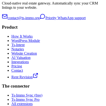
Cloud-native real estate gateway. Automatically sync your CRM
listings to your website.
contact@ts-immo.org
Priority WhatsApp support
Product
How It Works
WordPress Module
Ts-Intent
Notaries
Website Creation
AI Valuation
Integrations
Pricing
Contact
Rent Revision
The connector
Ts-Immo Sync (free)
Ts-Immo Sync Pro
All extensions