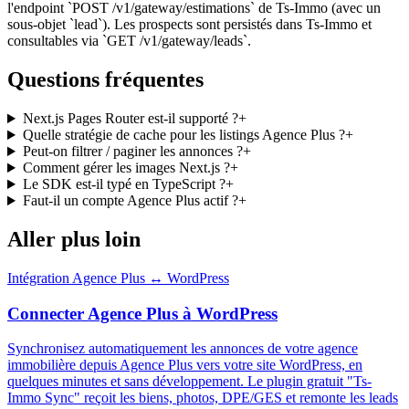
l'endpoint `POST /v1/gateway/estimations` de Ts-Immo (avec un
sous-objet `lead`). Les prospects sont persistés dans Ts-Immo et
consultables via `GET /v1/gateway/leads`.
Questions fréquentes
Next.js Pages Router est-il supporté ?
+
Quelle stratégie de cache pour les listings Agence Plus ?
+
Peut-on filtrer / paginer les annonces ?
+
Comment gérer les images Next.js ?
+
Le SDK est-il typé en TypeScript ?
+
Faut-il un compte Agence Plus actif ?
+
Aller plus loin
Intégration Agence Plus ↔ WordPress
Connecter Agence Plus à WordPress
Synchronisez automatiquement les annonces de votre agence
immobilière depuis Agence Plus vers votre site WordPress, en
quelques minutes et sans développement. Le plugin gratuit "Ts-
Immo Sync" reçoit les biens, photos, DPE/GES et remonte les leads