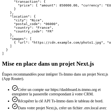
      "transaction": {

        "price": { "amount": 850000.00, "currency": "EU
      }

    },

    "location": {

      "city": "Nice",

      "postal_code": "06000",

      "country": "France",

      "country_code": "FR"

    },

    "images": [

      { "url": "https://cdn.example.com/photo1.jpg", "o
    ]

  }

]
Mise en place dans un projet Next.js
Étapes recommandées pour intégrer Ts-Immo dans un projet Next.js
(App Router).
Créer un compte sur https://dashboard.ts-immo.org et
enregistrer la passerelle correspondant à votre CRM.
Récupérer la clé API Ts-Immo dans le tableau de bord.
Dans votre projet Next.js, créer un fichier .env.local avec