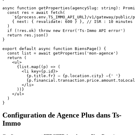
async function getProperties(agencySlug: string): Promi
  const res = await fetch(

    `${process.env.TS_IMMO_API_URL}/v1/gateway/public/p
    { next: { revalidate: 600 } }, // ISR : 10 minutes

  )

  if (!res.ok) throw new Error('Ts-Immo API error')

  return res.json()

}

export default async function BiensPage() {

  const list = await getProperties('mon-agence')

  return (

    <ul>

      {list.map((p) => (

        <li key={p.id}>

          {p.title.fr} — {p.location.city} —{' '}

          {p.financial.transaction.price.amount.toLocal
        </li>

      ))}

    </ul>

  )

}
Configuration de Agence Plus dans Ts-
Immo