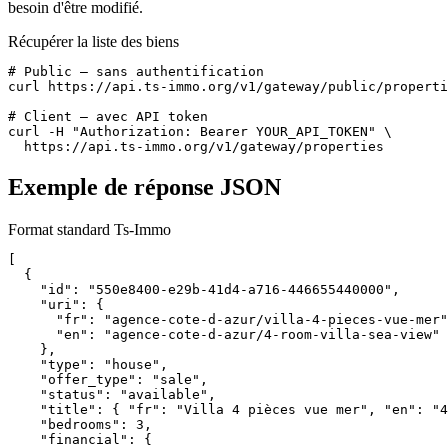
besoin d'être modifié.
Récupérer la liste des biens
# Public — sans authentification

curl https://api.ts-immo.org/v1/gateway/public/properti
# Client — avec API token

curl -H "Authorization: Bearer YOUR_API_TOKEN" \

  https://api.ts-immo.org/v1/gateway/properties
Exemple de réponse JSON
Format standard Ts-Immo
[

  {

    "id": "550e8400-e29b-41d4-a716-446655440000",

    "uri": {

      "fr": "agence-cote-d-azur/villa-4-pieces-vue-mer"
      "en": "agence-cote-d-azur/4-room-villa-sea-view"

    },

    "type": "house",

    "offer_type": "sale",

    "status": "available",

    "title": { "fr": "Villa 4 pièces vue mer", "en": "4
    "bedrooms": 3,

    "financial": {
