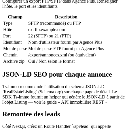
Configurer un export FTP/SFTP dans Agence Plus. Renseigner
l'hôte, le port et les identifiants.
Champ
Description
Type
SFTP (recommandé) ou FTP
Hôte
ex. ftp.example.com
Port
22 (SFTP) ou 21 (FTP)
Identifiant
Nom d'utilisateur fourni par Agence Plus
Mot de passe
Mot de passe FTP fourni par Agence Plus
Chemin
/export/annonces.xml (ou équivalent)
Archive zip
Oui / Non selon le format
JSON-LD SEO pour chaque annonce
Ts-Immo recommande l'utilisation du schéma JSON-LD
`RealEstateListing` (Schema.org) sur chaque page de détail. Le
SDK Ts-Immo fournit un helper qui génère le JSON-LD à partir de
l'objet Listing — voir le guide « API immobilière REST ».
Remontée des leads
Côté Next.js, créez un Route Handler `/api/lead` qui appelle