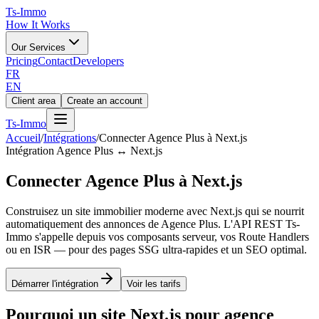
Ts
-Immo
How It Works
Our Services
Pricing
Contact
Developers
FR
EN
Client area
Create an account
Ts
-Immo
Accueil
/
Intégrations
/
Connecter Agence Plus à Next.js
Intégration Agence Plus ↔ Next.js
Connecter Agence Plus à Next.js
Construisez un site immobilier moderne avec Next.js qui se nourrit
automatiquement des annonces de Agence Plus. L'API REST Ts-
Immo s'appelle depuis vos composants serveur, vos Route Handlers
ou en ISR — pour des pages SSG ultra-rapides et un SEO optimal.
Démarrer l'intégration
Voir les tarifs
Pourquoi un site Next.js pour agence