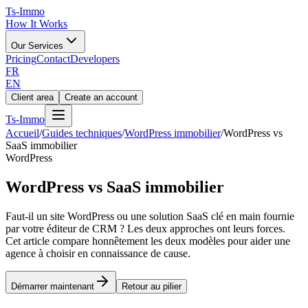
Ts
-Immo
How It Works
Our Services
Pricing
Contact
Developers
FR
EN
Client area
Create an account
Ts
-Immo
Accueil
/
Guides techniques
/
WordPress immobilier
/
WordPress vs
SaaS immobilier
WordPress
WordPress vs SaaS immobilier
Faut-il un site WordPress ou une solution SaaS clé en main fournie
par votre éditeur de CRM ? Les deux approches ont leurs forces.
Cet article compare honnêtement les deux modèles pour aider une
agence à choisir en connaissance de cause.
Démarrer maintenant
Retour au pilier