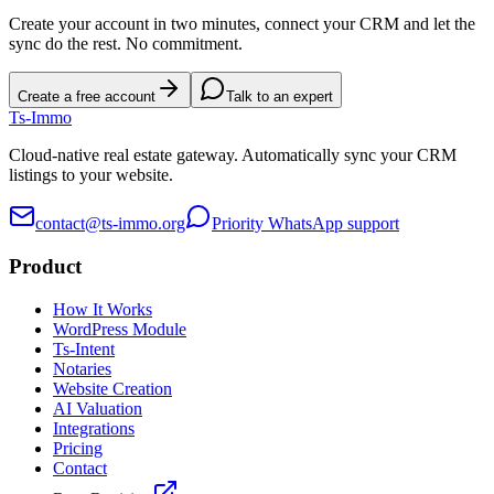
Create your account in two minutes, connect your CRM and let the
sync do the rest. No commitment.
Create a free account
Talk to an expert
Ts
-Immo
Cloud-native real estate gateway. Automatically sync your CRM
listings to your website.
contact@ts-immo.org
Priority WhatsApp support
Product
How It Works
WordPress Module
Ts-Intent
Notaries
Website Creation
AI Valuation
Integrations
Pricing
Contact