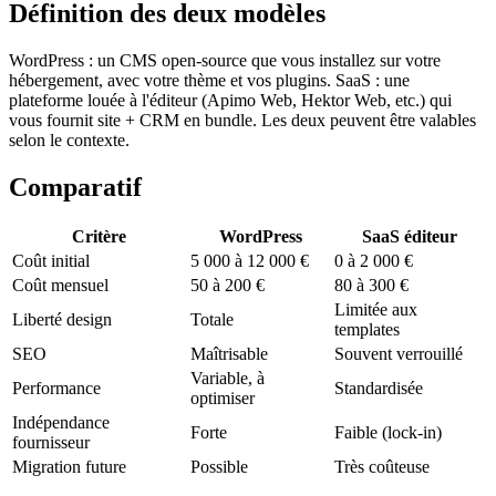
Définition des deux modèles
WordPress : un CMS open-source que vous installez sur votre
hébergement, avec votre thème et vos plugins. SaaS : une
plateforme louée à l'éditeur (Apimo Web, Hektor Web, etc.) qui
vous fournit site + CRM en bundle. Les deux peuvent être valables
selon le contexte.
Comparatif
Critère
WordPress
SaaS éditeur
Coût initial
5 000 à 12 000 €
0 à 2 000 €
Coût mensuel
50 à 200 €
80 à 300 €
Limitée aux
Liberté design
Totale
templates
SEO
Maîtrisable
Souvent verrouillé
Variable, à
Performance
Standardisée
optimiser
Indépendance
Forte
Faible (lock-in)
fournisseur
Migration future
Possible
Très coûteuse