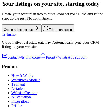
Your listings on your site, starting today
Create your account in two minutes, connect your CRM and let the
sync do the rest. No commitment.
Create a free account
Talk to an expert
Ts
-Immo
Cloud-native real estate gateway. Automatically sync your CRM
listings to your website.
contact@ts-immo.org
Priority WhatsApp support
Product
How It Works
WordPress Module
Ts-Intent
Notaries
Website Creation
AI Valuation
Integrations
Pricing