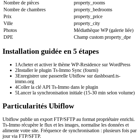
Nombre de pièces
property_rooms
Nombre de chambres
property_bedrooms
Prix
property_price
Ville
property_city
Photos
Médiathèque WP (galerie liée)
DPE
Champ custom property_dpe
Installation guidée en 5 étapes
1
Acheter et activer le thème WP-Residence sur WordPress
2
Installer le plugin Ts-Immo Sync (fourni)
3
Enregistrer une passerelle Ubiflow sur dashboard.ts-
immo.org
4
Coller la clé API Ts-Immo dans le plugin
5
Lancer la synchronisation initiale (15-30 min selon volume)
Particularités Ubiflow
Ubiflow publie un export FTP/SFTP au format propriétaire enrichi.
Ts-Immo récupère le flux et les images, normalise les données et
alimente votre site. Fréquence de synchronisation : plusieurs fois par
jour via FTP/SFTP.