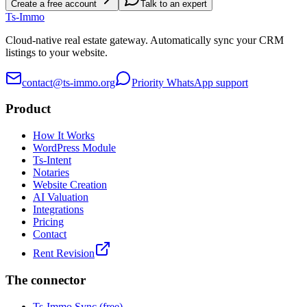
Create a free account
Talk to an expert
Ts
-Immo
Cloud-native real estate gateway. Automatically sync your CRM
listings to your website.
contact@ts-immo.org
Priority WhatsApp support
Product
How It Works
WordPress Module
Ts-Intent
Notaries
Website Creation
AI Valuation
Integrations
Pricing
Contact
Rent Revision
The connector
Ts-Immo Sync (free)