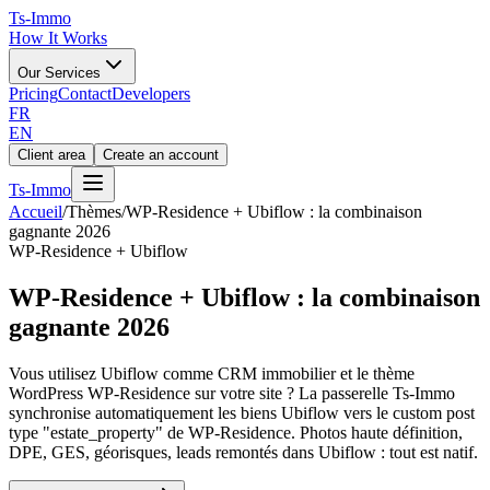
Ts
-Immo
How It Works
Our Services
Pricing
Contact
Developers
FR
EN
Client area
Create an account
Ts
-Immo
Accueil
/
Thèmes
/
WP-Residence + Ubiflow : la combinaison
gagnante 2026
WP-Residence + Ubiflow
WP-Residence + Ubiflow : la combinaison
gagnante 2026
Vous utilisez Ubiflow comme CRM immobilier et le thème
WordPress WP-Residence sur votre site ? La passerelle Ts-Immo
synchronise automatiquement les biens Ubiflow vers le custom post
type "estate_property" de WP-Residence. Photos haute définition,
DPE, GES, géorisques, leads remontés dans Ubiflow : tout est natif.