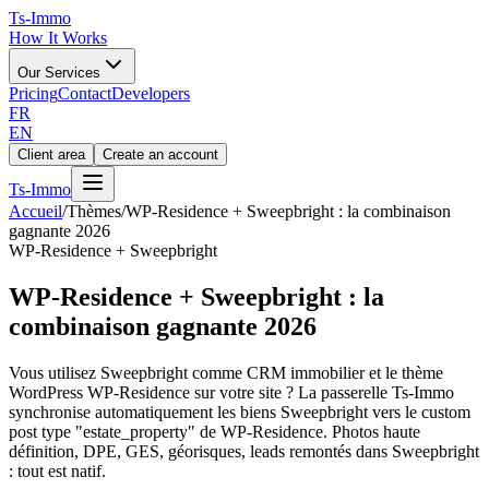
Ts
-Immo
How It Works
Our Services
Pricing
Contact
Developers
FR
EN
Client area
Create an account
Ts
-Immo
Accueil
/
Thèmes
/
WP-Residence + Sweepbright : la combinaison
gagnante 2026
WP-Residence + Sweepbright
WP-Residence + Sweepbright : la
combinaison gagnante 2026
Vous utilisez Sweepbright comme CRM immobilier et le thème
WordPress WP-Residence sur votre site ? La passerelle Ts-Immo
synchronise automatiquement les biens Sweepbright vers le custom
post type "estate_property" de WP-Residence. Photos haute
définition, DPE, GES, géorisques, leads remontés dans Sweepbright
: tout est natif.