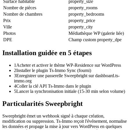
Surface habitable
property_size
Nombre de pièces
property_rooms
Nombre de chambres
property_bedrooms
Prix
property_price
Ville
property_city
Photos
Médiathèque WP (galerie liée)
DPE
Champ custom property_dpe
Installation guidée en 5 étapes
1
Acheter et activer le thème WP-Residence sur WordPress
2
Installer le plugin Ts-Immo Sync (fourni)
3
Enregistrer une passerelle Sweepbright sur dashboard.ts-
immo.org
4
Coller la clé API Ts-Immo dans le plugin
5
Lancer la synchronisation initiale (15-30 min selon volume)
Particularités Sweepbright
Sweepbright émet un webhook signé à chaque création,
modification ou suppression. Ts-Immo reçoit l'événement, normalise
les données et propage la mise à jour vers WordPress en quelques