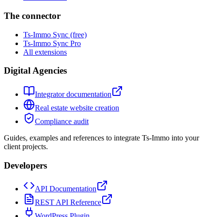
The connector
Ts-Immo Sync (free)
Ts-Immo Sync Pro
All extensions
Digital Agencies
Integrator documentation
Real estate website creation
Compliance audit
Guides, examples and references to integrate Ts-Immo into your
client projects.
Developers
API Documentation
REST API Reference
WordPress Plugin